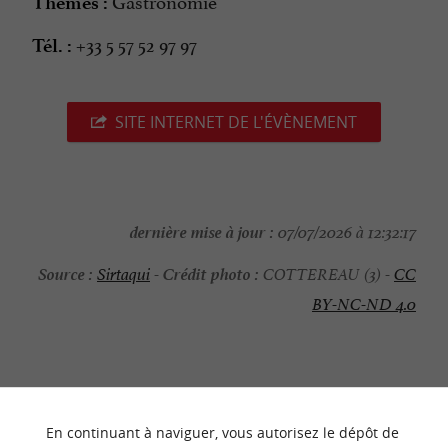
Gastronomie
Thèmes :
+33 5 57 52 97 97
Tél. :
SITE INTERNET DE L'ÉVÈNEMENT
dernière mise à jour :
07/07/2026 à 12:32:17
Source :
Crédit photo :
Sirtaqui
-
COTTEREAU (3) -
CC
BY-NC-ND 4.0
NOUS AVONS TESTÉ
POUR VOUS
En continuant à naviguer, vous autorisez le dépôt de