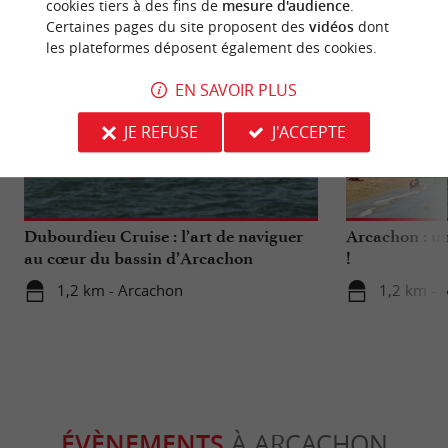
cookies tiers à des fins de
mesure d'audience
.
Certaines pages du site proposent des
vidéos
dont
les plateformes déposent également des cookies.
EN SAVOIR PLUS
JE REFUSE
J'ACCEPTE
Détente
Culturell
Dubourdieu Cruise : l’art de naviguer
Arcachon : un
au cœur du bassin d’Arcachon
!
1,2 km - Arcachon
1,2 km - 
ÉVÈNEMENTS
À ARCACHON