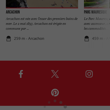
Arcachon
Parc Mauresque
Arcachon est née avec l’essor des premiers bains de
Le Parc Mauresqu
mer. Le 2 mai 1857, Arcachon est érigée en
avec ascenseur, ai
commune par ...
les commodités ...
259 m - Arcachon
459 m - A