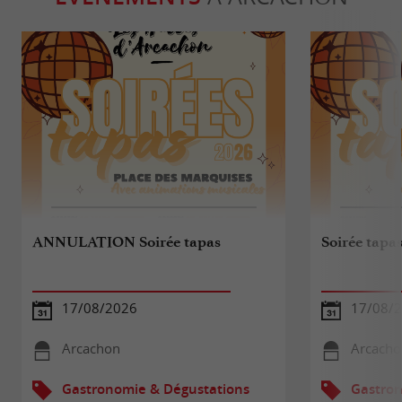
ANNULATION Soirée tapas
Soirée tapa
17/08/2026
17/08/
Arcachon
Arcacho
Gastronomie & Dégustations
Gastron