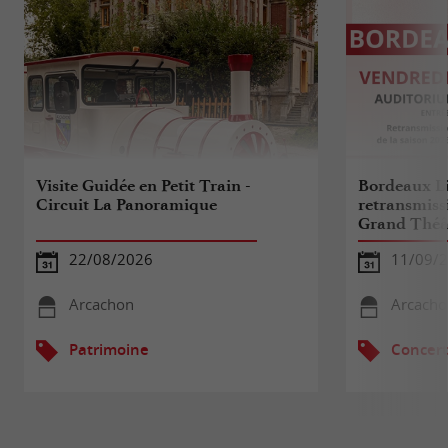
Visite Guidée en Petit Train -
Bordeaux Li
Circuit La Panoramique
retransmissi
Grand Théâ
22/08/2026
11/09/
Arcachon
Arcacho
Patrimoine
Concert