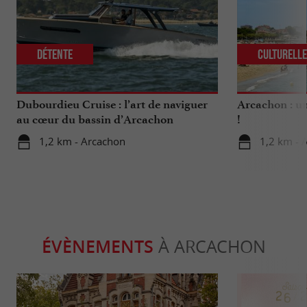
Détente
Culturell
Dubourdieu Cruise : l’art de naviguer
Arcachon : un
au cœur du bassin d’Arcachon
!
1,2 km - Arcachon
1,2 km - 
ÉVÈNEMENTS
À ARCACHON