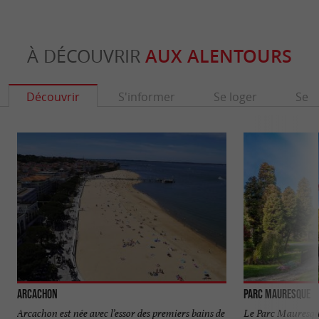
À DÉCOUVRIR
AUX ALENTOURS
Découvrir
S'informer
Se loger
Se r
Arcachon
Parc Mauresque
Arcachon est née avec l’essor des premiers bains de
Le Parc Mauresqu