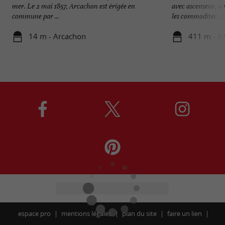
mer. Le 2 mai 1857, Arcachon est érigée en
avec ascenseur, ai
commune par ...
les commodités ...
14 m - Arcachon
411 m - A
espace pro
mentions légales
plan du site
faire un lien