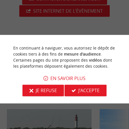
SITE INTERNET DE L'ÉVÈNEMENT
dernière mise à jour :
21/07/2026 à 03:49:17
En continuant à naviguer, vous autorisez le dépôt de
Source :
Crédit photo :
cookies tiers à des fins de
mesure d'audience
.
Sirtaqui
-
Kevin Biette -
CC BY-
Certaines pages du site proposent des
vidéos
dont
NC-ND 4.0
les plateformes déposent également des cookies.
EN SAVOIR PLUS
JE REFUSE
J'ACCEPTE
NOUS AVONS TESTÉ
POUR VOUS