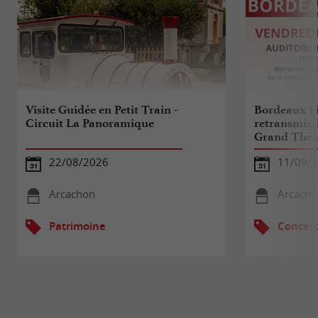
Visite Guidée en Petit Train -
Bordeaux Li
Circuit La Panoramique
retransmissi
Grand Théâ
22/08/2026
11/09/
Arcachon
Arcacho
Patrimoine
Concert