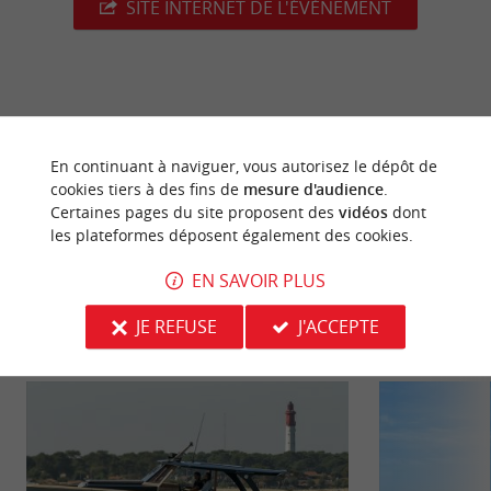
SITE INTERNET DE L'ÉVÈNEMENT
dernière mise à jour :
21/07/2026 à 03:49:17
En continuant à naviguer, vous autorisez le dépôt de
Source :
Crédit photo :
Sirtaqui
-
Kevin Biette -
CC BY-
cookies tiers à des fins de
mesure d'audience
.
NC-ND 4.0
Certaines pages du site proposent des
vidéos
dont
les plateformes déposent également des cookies.
EN SAVOIR PLUS
JE REFUSE
J'ACCEPTE
NOUS AVONS TESTÉ
POUR VOUS