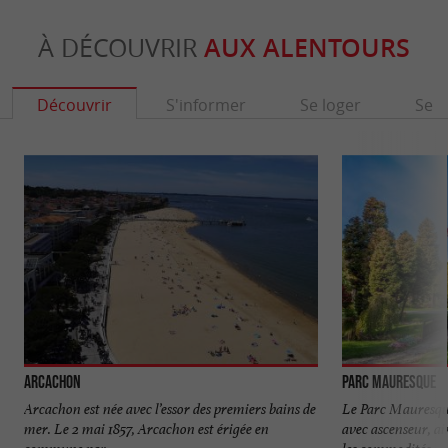
À DÉCOUVRIR
AUX ALENTOURS
Découvrir
S'informer
Se loger
Se r
Arcachon
Parc Mauresque
Arcachon est née avec l’essor des premiers bains de
Le Parc Mauresqu
mer. Le 2 mai 1857, Arcachon est érigée en
avec ascenseur, ai