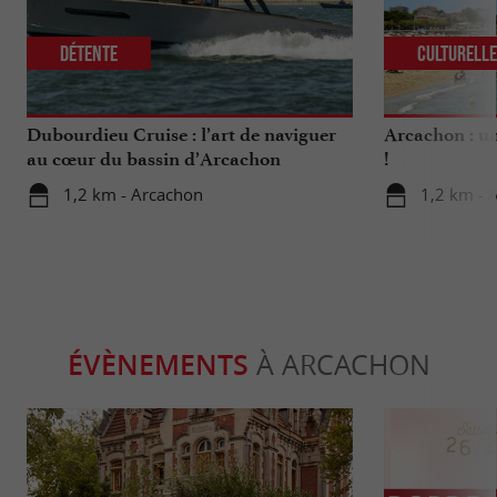
Détente
Culturell
Dubourdieu Cruise : l’art de naviguer
Arcachon : un
au cœur du bassin d’Arcachon
!
1,2 km - Arcachon
1,2 km - 
ÉVÈNEMENTS
À ARCACHON