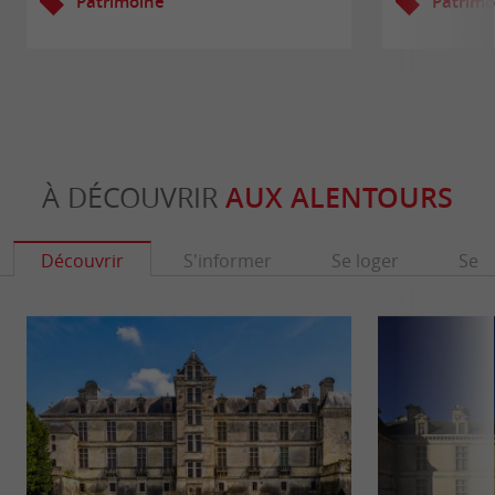
Patrimoine
Patrimo
À DÉCOUVRIR
AUX ALENTOURS
Découvrir
S'informer
Se loger
Se r