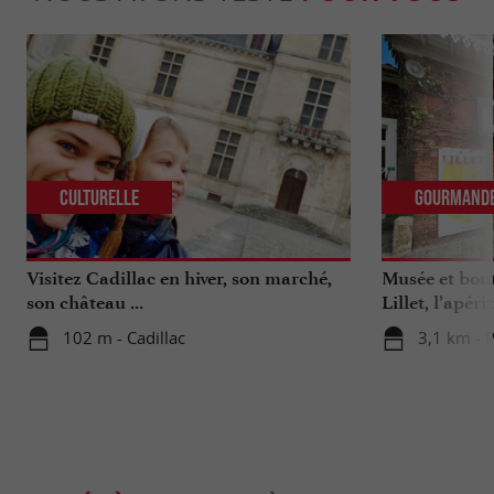
Culturelle
Gourmand
Visitez Cadillac en hiver, son marché,
Musée et bout
son château ...
Lillet, l’apér
excellence
102 m - Cadillac
3,1 km - 