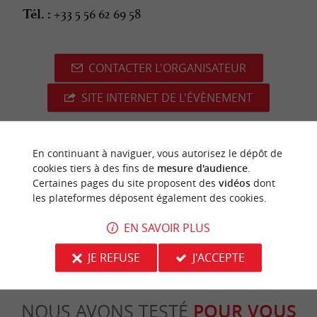
+33 5 56 62 69 58
Tél. :
CONTACTER L'ORGANISATEUR
SITE INTERNET DE L'ÉVÈNEMENT
En continuant à naviguer, vous autorisez le dépôt de
cookies tiers à des fins de
mesure d'audience
.
dernière mise à jour :
12/06/2026 à 03:23:09
Certaines pages du site proposent des
vidéos
dont
les plateformes déposent également des cookies.
Source :
Crédit photo :
Sirtaqui
-
Loic Lagarde -
CC BY-
NC-ND 4.0
EN SAVOIR PLUS
JE REFUSE
J'ACCEPTE
NOUS AVONS TESTÉ
POUR VOUS