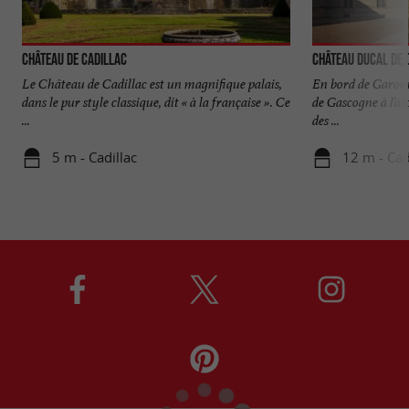
Château de Cadillac
Château Ducal de 
Le Château de Cadillac est un magnifique palais,
En bord de Garon
dans le pur style classique, dit « à la française ». Ce
de Gascogne à l’a
...
des ...
5 m - Cadillac
12 m - Cad