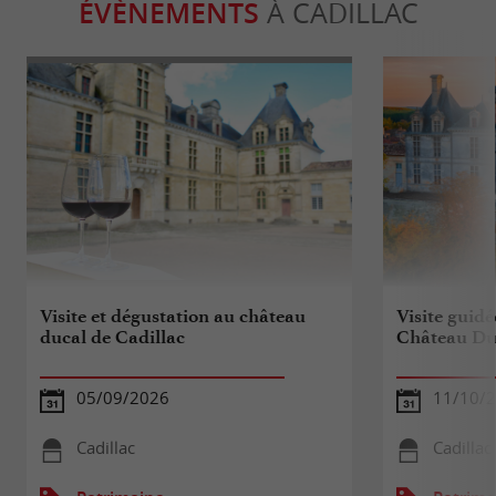
ÉVÈNEMENTS
À CADILLAC
Visite et dégustation au château
Visite guidé
ducal de Cadillac
Château Duc
05/09/2026
11/10/
Cadillac
Cadillac