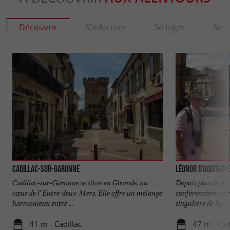
Découvrir
S'informer
Se loger
Se r
Cadillac-sur-Garonne
Léonor d'Aquitaine
Cadillac-sur-Garonne se situe en Gironde, au
Depuis plus de vi
cœur de l’ Entre-deux-Mers. Elle offre un mélange
conférencière, dé
harmonieux entre ...
singulière de la ...
41 m - Cadillac
47 m - Cad