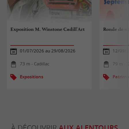
Exposition M. Winstone Cadill'Art
Ronde de nu
01/07/2026 au 29/08/2026
12/09/
73 m - Cadillac
79 m - C
Expositions
Patrimo
À DÉCOUVRIR
AUX ALENTOURS