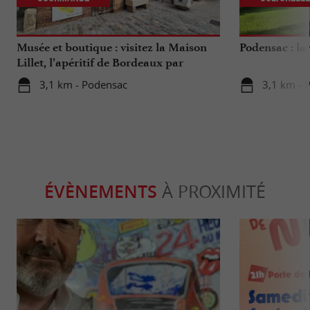
Musée et boutique : visitez la Maison
Podensac : la 
Lillet, l’apéritif de Bordeaux par
excellence
3,1 km - Podensac
3,1 km - 
ÉVÈNEMENTS
À PROXIMITÉ