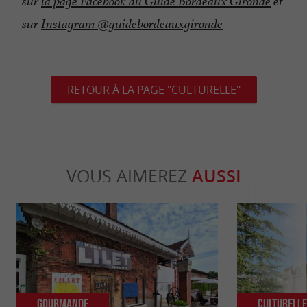
sur
la page Facebook du Guide Bordeaux Gironde
et
sur
Instagram @guidebordeauxgironde
RETOUR À LA PAGE "CULTURELLE"
VOUS AIMEREZ
AUSSI
Gourmande
Culturell