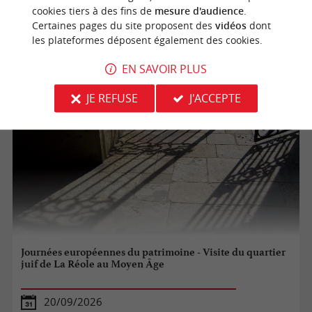
19/09/2026
cookies tiers à des fins de
mesure d'audience
.
Certaines pages du site proposent des
vidéos
dont
La Réole
les plateformes déposent également des cookies.
Patrimoine
EN SAVOIR PLUS
JE REFUSE
J'ACCEPTE
Journées européennes du patrimoine - Visite du quartier
juif de La Réole au Moyen Âge
20/09/2026