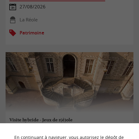
27/08/2026
La Réole
Patrimoine
Visite hybride - Jeux de r(é)ole
En continuant à naviguer, vous autorisez le dépôt de