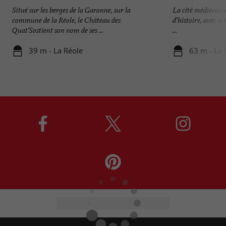
Situé sur les berges de la Garonne, sur la
La cité médiévale d
commune de la Réole, le Château des
d’histoire, avec se
Quat’Sostient son nom de ses ...
...
39 m - La Réole
63 m - La 