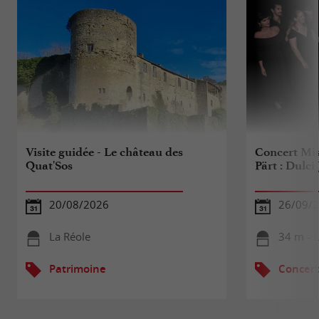
Visite guidée - Le château des
Concert Mis
Quat'Sos
Pärt : Dulci
20/08/2026
26/09/
La Réole
34 m - 
Patrimoine
Concert