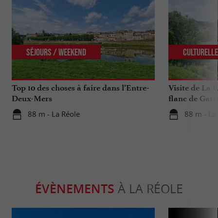
Séjours / Weekend
Culturell
Top 10 des choses à faire dans l’Entre-
Visite de La R
Deux-Mers
flanc de Garo
88 m - La Réole
88 m - La
ÉVÈNEMENTS
À LA RÉOLE