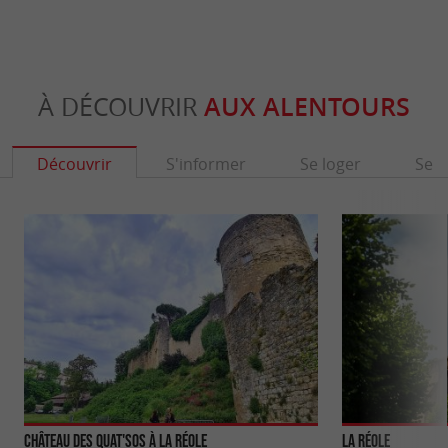
À DÉCOUVRIR
AUX ALENTOURS
Découvrir
S'informer
Se loger
Se r
Château des Quat'Sos à La Réole
La Réole