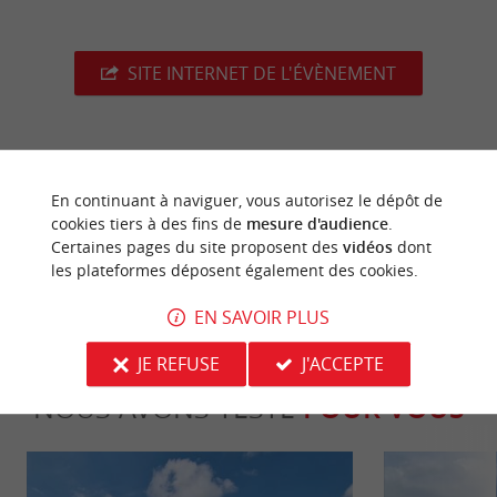
SITE INTERNET DE L'ÉVÈNEMENT
dernière mise à jour :
29/07/2026 à 04:48:35
En continuant à naviguer, vous autorisez le dépôt de
cookies tiers à des fins de
mesure d'audience
.
Source :
Crédit photo :
Sirtaqui
-
Mairie de La Réole -
Certaines pages du site proposent des
vidéos
dont
les plateformes déposent également des cookies.
CC BY-NC-ND 4.0
EN SAVOIR PLUS
JE REFUSE
J'ACCEPTE
NOUS AVONS TESTÉ
POUR VOUS