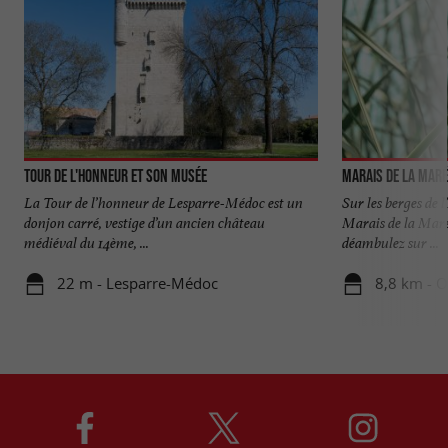
Tour de l'Honneur et son musée
Marais de la Mar
La Tour de l’honneur de Lesparre-Médoc est un
Sur les berges de 
donjon carré, vestige d’un ancien château
Marais de la Maré
médiéval du 14ème, ...
déambulez sur ...
22 m - Lesparre-Médoc
8,8 km - 