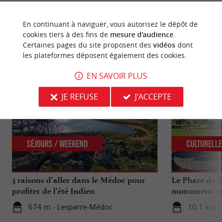
En continuant à naviguer, vous autorisez le dépôt de
cookies tiers à des fins de
mesure d'audience
.
Certaines pages du site proposent des
vidéos
dont
NOUS AVONS TESTÉ
POUR VOUS
les plateformes déposent également des cookies.
EN SAVOIR PLUS
JE REFUSE
J'ACCEPTE
Séjours / Weekend
Culturell
3 raisons d’aller dans le Médoc pour
Le Phare de R
profiter de l’été Indien
monument emb
Médocaine
674 m - Lesparre-Médoc
10,1 km -