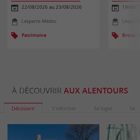
22/08/2026 au 23/08/2026
19/09/2
Lesparre-Médoc
Lesparr
Patrimoine
Brocant
À DÉCOUVRIR
AUX ALENTOURS
Découvrir
S'informer
Se loger
Se r