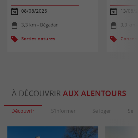
08/08/2026
13/08/
3,3 km - Bégadan
3,3 km 
Sorties natures
Concert
À DÉCOUVRIR
AUX ALENTOURS
Découvrir
S'informer
Se loger
Se r