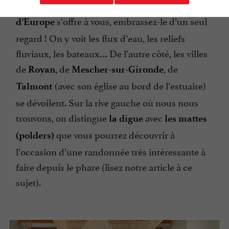
depuis le haut de la tour.
Le plus vaste estuaire
s’offre à vous, embrassez-le d’un seul
d’Europe
regard ! On y voit les flux d’eau, les reliefs
fluviaux, les bateaux… De l’autre côté, les villes
de
, de
, de
Royan
Mescher-sur-Gironde
(avec son église au bord de l’estuaire)
Talmont
se dévoilent. Sur la rive gauche où nous nous
trouvons, on distingue
avec
la digue
les mattes
que vous pourrez découvrir à
(polders)
l’occasion d’une randonnée très intéressante à
faire depuis le phare (lisez notre article à ce
sujet).