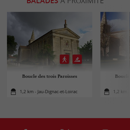
BALADES
À PROXIMITÉ
Boucle des trois Paroisses
Boucle 
1,2 km - Jau-Dignac-et-Loirac
1,2 km -