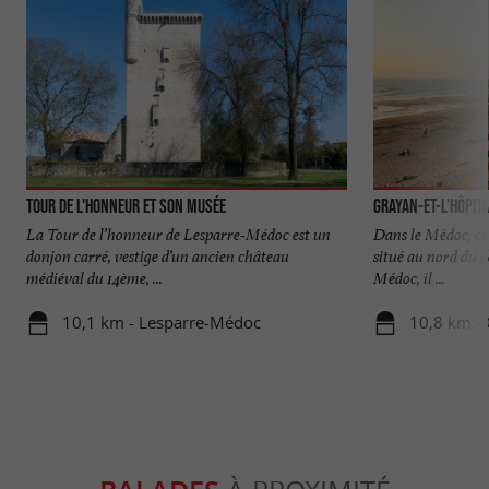
Tour de l'Honneur et son musée
Grayan-et-l’Hôpit
La Tour de l’honneur de Lesparre-Médoc est un
Dans le Médoc, ce p
donjon carré, vestige d’un ancien château
situé au nord du d
médiéval du 14ème, ...
Médoc, il ...
10,1 km - Lesparre-Médoc
10,8 km - 