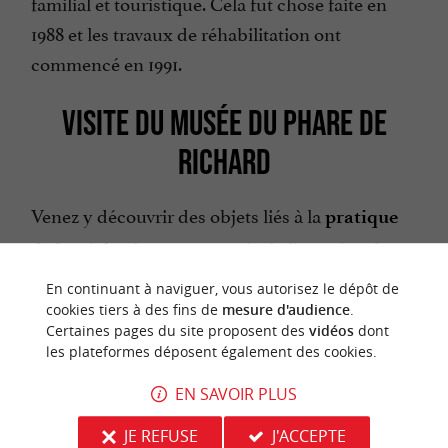
familial et touristique. Cela fut chose faite en
1988 et les travaux de réhabilitation ont
commencé en 1991.
VISITE DU MUSÉE DU PHARE DE
RICHARD
Venez y découvrir des objets liés à la
pratique
dans cette partie de l’estuaire, des
de la pêche
informations sur
(les huîtres),
l’ostréiculture
En continuant à naviguer, vous autorisez le dépôt de
des connaissances sur la
, la
cookies tiers à des fins de
mesure d'audience
.
faune et la flore
Certaines pages du site proposent des
vidéos
dont
…
signalisation maritime
les plateformes déposent également des cookies.
Le clou du spectacle, c’est la
vue
EN SAVOIR PLUS
à 360 degrés, dont on profite
époustouflante
JE REFUSE
J'ACCEPTE