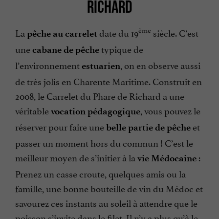
RICHARD
ème
La
date du 19
siècle. C’est
pêche au carrelet
une
typique de
cabane de pêche
l’environnement
, on en observe aussi
estuarien
de très jolis en Charente Maritime. Construit en
2008, le Carrelet du Phare de Richard a une
véritable
, vous pouvez le
vocation pédagogique
réserver pour faire une
et
belle partie de pêche
passer un moment hors du commun ! C’est le
meilleur moyen de s’initier à la
:
vie Médocaine
Prenez un casse croute, quelques amis ou la
famille, une bonne bouteille de vin du Médoc et
savourez ces instants au soleil à attendre que le
poisson s’invite dans le filet. Il n’y a plus qu’à le