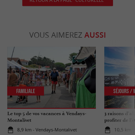
VOUS AIMEREZ
AUSSI
Familiale
Séjours /
Le top 5 de vos vacances à Vendays-
3 raisons d’a
Montalivet
profiter de l’
8,9 km - Vendays-Montalivet
10,5 km -