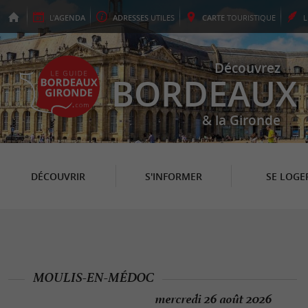
L'
AGENDA
ADRESSES
UTILES
CARTE
TOURISTIQUE
Découvrez
BORDEAUX
& la Gironde
DÉCOUVRIR
S'INFORMER
SE LOGE
MOULIS-EN-MÉDOC
mercredi 26 août 2026