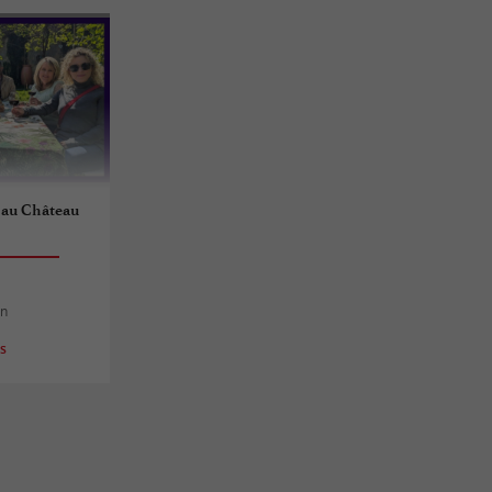
 au Château
an
es