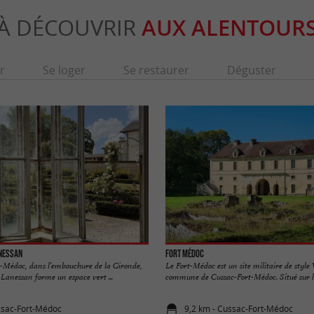
À DÉCOUVRIR
AUX ALENTOUR
r
Se loger
Se restaurer
Déguster
anessan
Fort Médoc
t-Médoc, dans l’embouchure de la Gironde,
Le Fort-Médoc est un site militaire de style
Lanessan forme un espace vert ...
commune de Cussac-Fort-Médoc. Situé sur les
ssac-Fort-Médoc
9,2 km - Cussac-Fort-Médoc