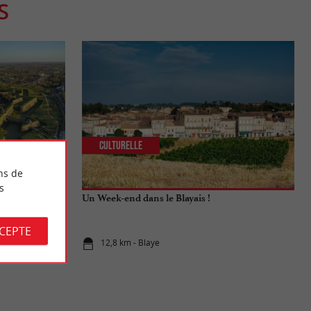
S
Culturelle
ns de
s
l’estuaire de la
Un Week-end dans le Blayais !
CCEPTE
12,8 km - Blaye