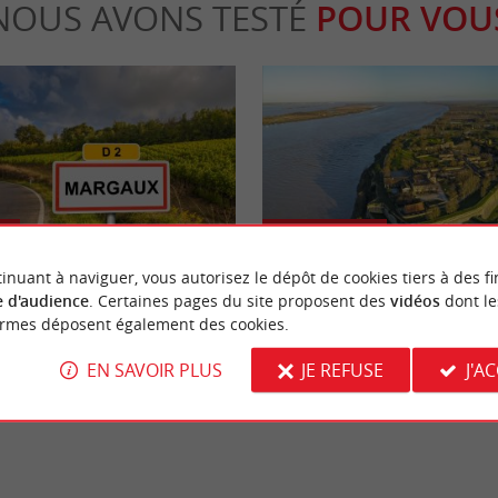
NOUS AVONS TESTÉ
POUR VOU
Culturelle
inuant à naviguer, vous autorisez le dépôt de cookies tiers à des fi
 d'audience
. Certaines pages du site proposent des
vidéos
dont le
ille réputée pour son célèbre
Les plus beaux villages au bord de 
ormes déposent également des cookies.
ironde
Gironde
EN SAVOIR PLUS
JE REFUSE
J'A
rgaux
8,9 km - Margaux