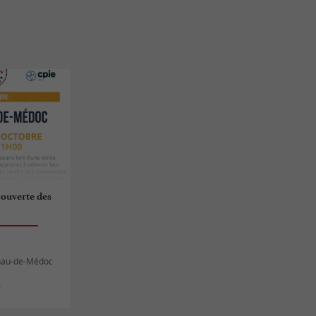
couverte des
lnau-de-Médoc
s