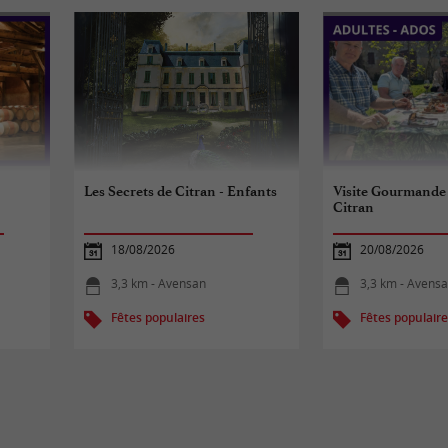
Les Secrets de Citran - Enfants
Visite Gourmande
Citran
18/08/2026
20/08/2026
3,3 km - Avensan
3,3 km - Avens
Fêtes populaires
Fêtes populair