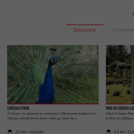
Découvrir
S'informe
Château Citran
Parc du Château L
À Citran, on apprend en s'amusant ! Découverte ludique d'un
Situé à Cussac-For
château viticole Envie d'une visite qui sorte des ...
le Parc du Château 
3,3 km - Avensan
8,5 km - Cu