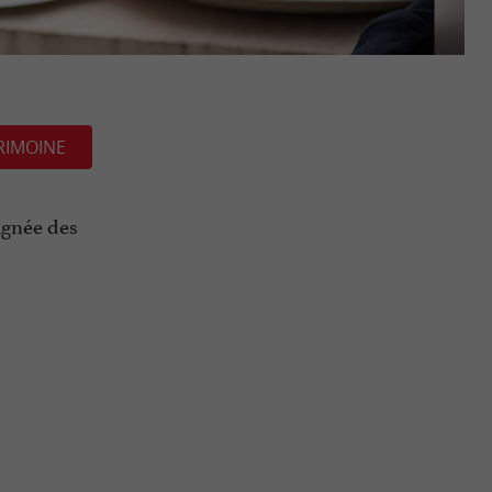
RIMOINE
agnée des