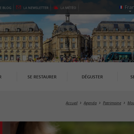
LE
BLOG
LA
NEWSLETTER
LA
MÉTÉO
R
SE RESTAURER
DÉGUSTER
S
Accueil
Agenda
Patrimoine
Mou