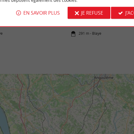
ormes déposent également des cookies.
L'Estuaire de la Gironde et ses îles
EN SAVOIR PLUS
JE REFUSE
J'A
 ville dans la ville, élevée à flanc de falaise
L’Estuaire de la Gironde est issu de la renco
oine mondial de ...
fleuves Dordogne et Garonne au niveau du Be
ye
291 m - Blaye