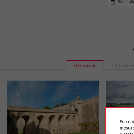
93 m - Bl
Découvrir
S'informe
En cont
mesure