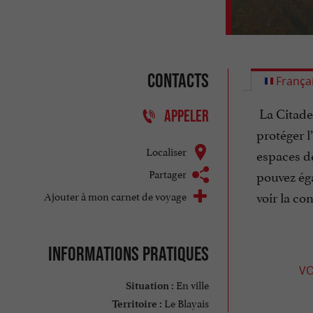
Contacts
França
La Citadel
APPELER
protéger 
Localiser
espaces de
Partager
pouvez éga
voir la co
Ajouter à mon carnet de voyage
Informations pratiques
VO
En ville
Situation :
Le Blayais
Territoire :