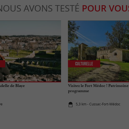
NOUS AVONS TESTÉ
POUR VOU
Culturelle
adelle de Blaye
Visitez le Fort Médoc ! Patrimoine 
programme
ye
5,3 km - Cussac-Fort-Médoc