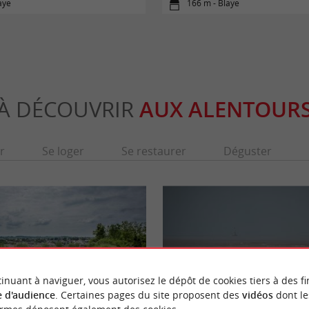
aye
166 m - Blaye
À DÉCOUVRIR
AUX ALENTOUR
r
Se loger
Se restaurer
Déguster
inuant à naviguer, vous autorisez le dépôt de cookies tiers à des fi
 d'audience
. Certaines pages du site proposent des
vidéos
dont le