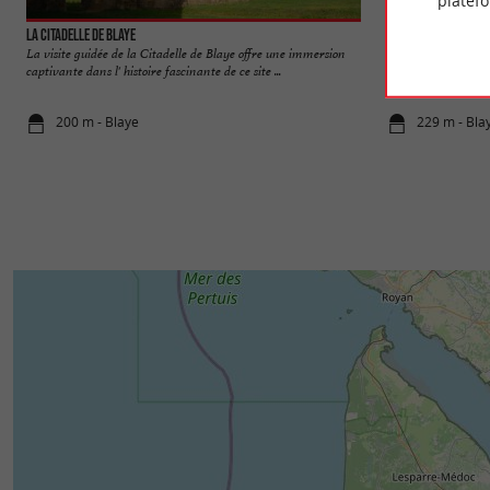
platef
La Citadelle de Blaye
Blaye
La visite guidée de la Citadelle de Blaye offre une immersion
La citadelle Vauban,
captivante dans l' histoire fascinante de ce site ...
et classée au patrim
200 m - Blaye
229 m - Bla