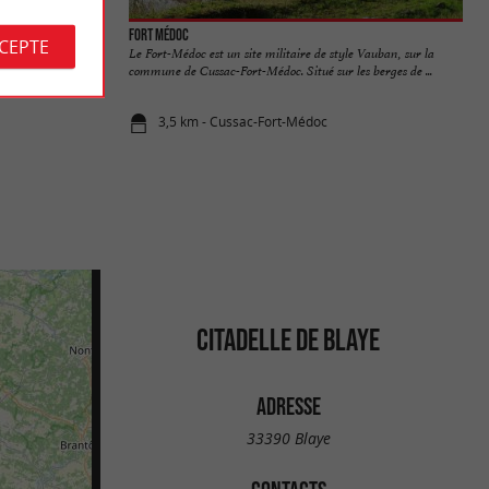
Fort Médoc
CCEPTE
ntre entre les
Le Fort-Médoc est un site militaire de style Vauban, sur la
c ...
commune de Cussac-Fort-Médoc. Situé sur les berges de ...
3,5 km - Cussac-Fort-Médoc
CITADELLE DE BLAYE
ADRESSE
33390 Blaye