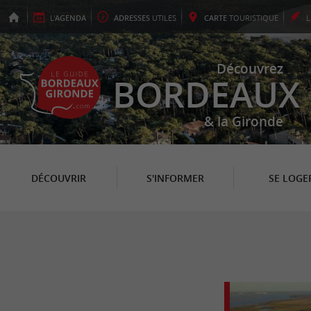
L'
AGENDA
ADRESSES
UTILES
CARTE
TOURISTIQUE
Découvrez
BORDEAUX
& la Gironde
DÉCOUVRIR
S'INFORMER
SE LOGE