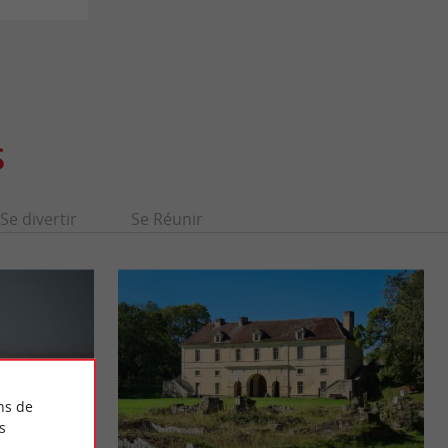
S
Se divertir
Se Réunir
ns de
s