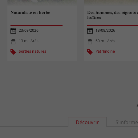
Naturaliste en herbe
Des hommes, des pignots e
huîtres
23/09/2026
13/08/2026
13 m - Arès
60 m - Arès
Sorties natures
Patrimoine
Découvrir
S'informe