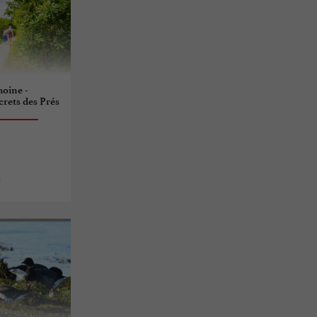
moine -
crets des Prés
s