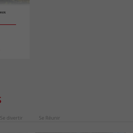
eaux
s
S
Se divertir
Se Réunir