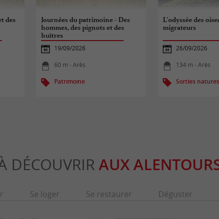
t des
Journées du patrimoine - Des
L'odyssée des ois
hommes, des pignots et des
migrateurs
huîtres
19/09/2026
26/09/2026
60 m - Arès
134 m - Arès
Patrimoine
Sorties nature
À DÉCOUVRIR
AUX ALENTOUR
r
Se loger
Se restaurer
Déguster