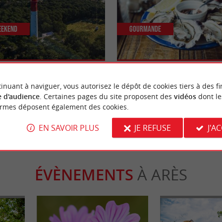
eekend
Gourmande
r la Presqu'île de Lège-Cap-
Les huîtres du bassin d’Arcachon,
et du Médoc à votre table !
inuant à naviguer, vous autorisez le dépôt de cookies tiers à des fi
 d'audience
. Certaines pages du site proposent des
vidéos
dont le
ge-Cap-Ferret
3,2 km - Lège-Cap-Ferret
ormes déposent également des cookies.
EN SAVOIR PLUS
JE REFUSE
J'A
ÉVÈNEMENTS
À ARÈS