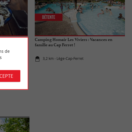
Détente
 du Cap Ferret
Camping Homair Les Viviers : Vacances en
famille au Cap Ferret !
ns de
s
3,2 km - Lège-Cap-Ferret
CCEPTE