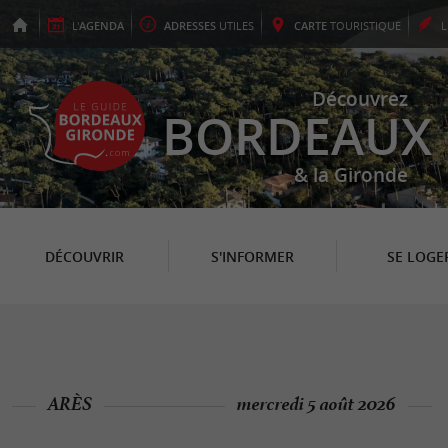
L'
AGENDA
ADRESSES
UTILES
CARTE
TOURISTIQUE
Découvrez
BORDEAUX
& la Gironde
DÉCOUVRIR
S'INFORMER
SE LOGE
ARÈS
mercredi 5 août 2026