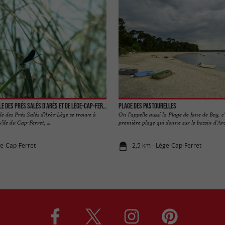
La réserve naturelle des Prés Salés d'Arès et de Lège-Cap-Ferret
Plage des Pastourelles
e des Prés Salés d’Arès-Lège se trouve à
On l'appelle aussi la Plage de Jane de Boy, c'
’île du Cap-Ferret, ...
première plage qui donne sur le bassin d'Arc
ge-Cap-Ferret
2,5 km - Lège-Cap-Ferret