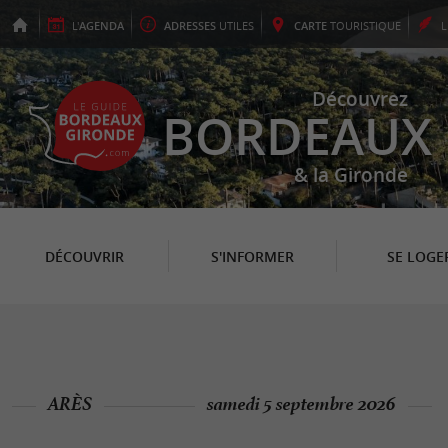
L'
AGENDA
ADRESSES
UTILES
CARTE
TOURISTIQUE
Découvrez
BORDEAUX
& la Gironde
DÉCOUVRIR
S'INFORMER
SE LOGE
ARÈS
samedi 5 septembre 2026