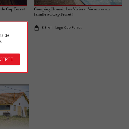
 du Cap Ferret
Camping Homair Les Viviers : Vacances en
famille au Cap Ferret !
3,3 km - Lège-Cap-Ferret
ns de
s
CCEPTE