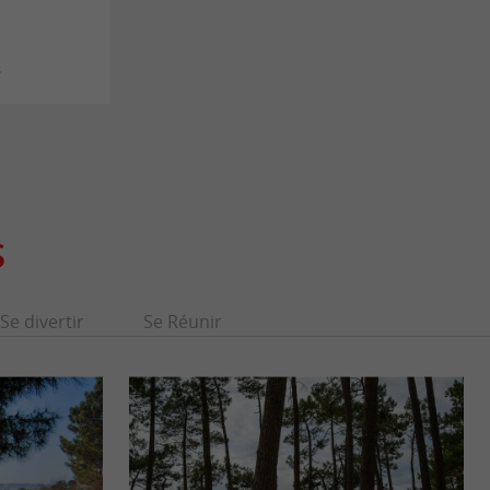
s
S
Se divertir
Se Réunir