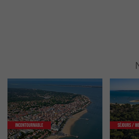
Incontournable
Séjours / W