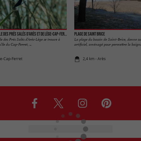
La réserve naturelle des Prés Salés d'Arès et de Lège-Cap-Ferret
Plage de Saint Brice
e des Prés Salés d’Arès-Lège se trouve à
La plage du bassin de Saint-Brice, donne su
’île du Cap-Ferret, ...
artificiel, aménagé pour permettre la baign
ge-Cap-Ferret
2,4 km - Arès