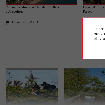
Top 10 des choses à faire dans le Bassin
Un week-end su
d’Arcachon
Ferret
3,3 km - Lège-Cap-Ferret
3,3 km - Lè
En cont
mesure
platef