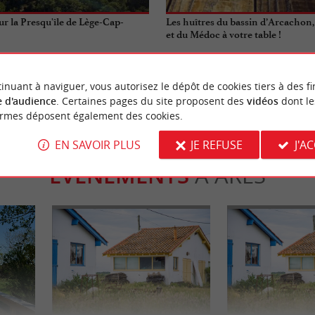
r la Presqu'île de Lège-Cap-
Les huîtres du bassin d’Arcachon,
et du Médoc à votre table !
ge-Cap-Ferret
3,3 km - Lège-Cap-Ferret
inuant à naviguer, vous autorisez le dépôt de cookies tiers à des fi
 d'audience
. Certaines pages du site proposent des
vidéos
dont le
ormes déposent également des cookies.
EN SAVOIR PLUS
JE REFUSE
J'A
ÉVÈNEMENTS
À ARÈS