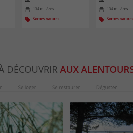
134 m - Arès
134 m - Arès
Sorties natures
Sorties nature
À DÉCOUVRIR
AUX ALENTOUR
r
Se loger
Se restaurer
Déguster