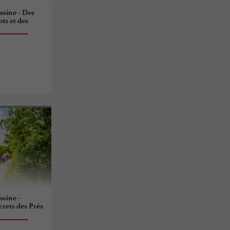
moine - Des
ts et des
moine -
crets des Prés