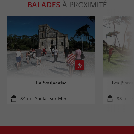
BALADES
À PROXIMITÉ
La Soulacaise
Les Pistes
84 m - Soulac-sur-Mer
88 m - 