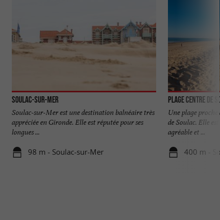
Soulac-sur-Mer
Plage Centre de S
Soulac-sur-Mer est une destination balnéaire très
Une plage proche d
appréciée en Gironde. Elle est réputée pour ses
de Soulac. Elle es
longues ...
agréable et ...
98 m - Soulac-sur-Mer
400 m - S