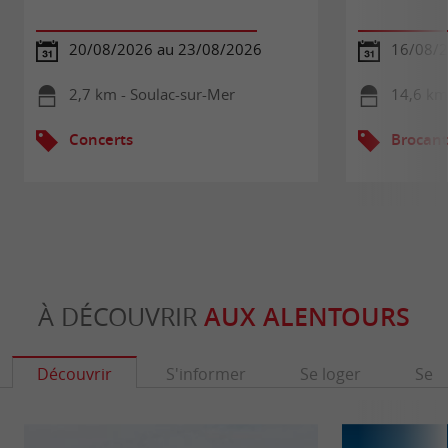
20/08/2026 au 23/08/2026
16/08/
2,7 km - Soulac-sur-Mer
14,6 km
Concerts
Brocant
À DÉCOUVRIR
AUX ALENTOURS
Découvrir
S'informer
Se loger
Se r