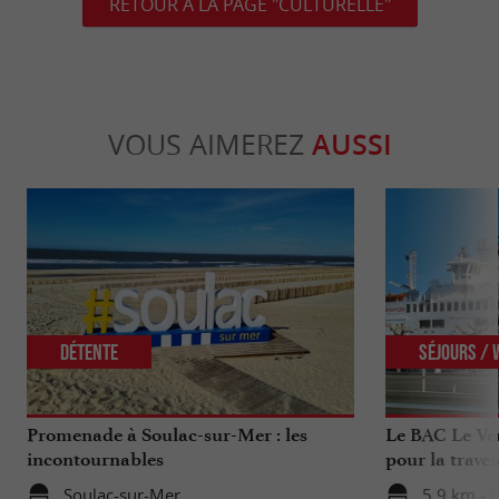
RETOUR À LA PAGE "CULTURELLE"
VOUS AIMEREZ
AUSSI
Détente
Séjours /
Promenade à Soulac-sur-Mer : les
Le BAC Le Ver
incontournables
pour la traver
Gironde
Soulac-sur-Mer
5,9 km - 