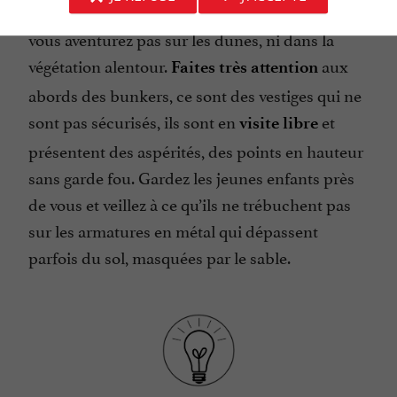
ou
, ne
suivez le GR8
restez sur les chemins
vous aventurez pas sur les dunes, ni dans la
végétation alentour.
aux
Faites très attention
abords des bunkers, ce sont des vestiges qui ne
sont pas sécurisés, ils sont en
et
visite libre
présentent des aspérités, des points en hauteur
sans garde fou. Gardez les jeunes enfants près
de vous et veillez à ce qu’ils ne trébuchent pas
sur les armatures en métal qui dépassent
parfois du sol, masquées par le sable.