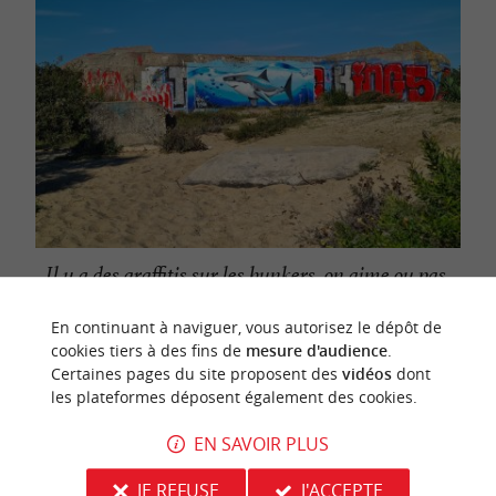
Il y a des graffitis sur les bunkers, on aime ou pas,
certains sont très soignés, d'autres sont erratiques
En continuant à naviguer, vous autorisez le dépôt de
cookies tiers à des fins de
mesure d'audience
.
Certaines pages du site proposent des
vidéos
dont
les plateformes déposent également des cookies.
QUELQUES RÈGLES DE SÉCURITÉ POUR APPRÉCIER VOTRE
VISITE
EN SAVOIR PLUS
Pour ne pas abimer le site et sa flore fragile,
JE REFUSE
J'ACCEPTE