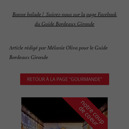
Bonne balade ! Suivez-nous sur la page Facebook
du Guide Bordeaux Gironde
Article rédigé par Mélanie Oliva pour le Guide
Bordeaux Gironde
RETOUR À LA PAGE "GOURMANDE"
n
o
t
e
c
o
u
p
e
c
o
e
u
r
d
r