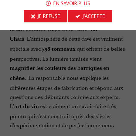
La superbe salle en colombage
EN SAVOIR PLUS
JE REFUSE
J'ACCEPTE
Avant dernière étape de la visite :
les
. L'atmosphère de cette cave est vraiment
Chais
spéciale avec
qui offrent de belles
598 tonneaux
perspectives. La lumière tamisée vient
magnifier les couleurs des barriques en
. La responsable nous explique les
chêne
différentes étapes de fabrication et répond aux
questions des débutants comme aux experts.
est vraiment un savoir-faire très
L'art du vin
pointu qui s'est construit après des siècles
d'expérimentation et de perfectionnement.