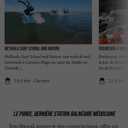
He'enalu Surf School and Nature
Excursion à bord
He’Enalu Surf School and Nature, une école de surf
Embarquez à bor
conviviale à Carcans-Plage Au cœur du Médoc en
le Lac de Hourti
Gironde, ...
lac de Hourtin ...
14,6 km - Carcans
22,5 km -
LE PORGE, DERNIÈRE STATION BALNÉAIRE MÉDOCAINE
Son littoral, préservé des constructions, offre un