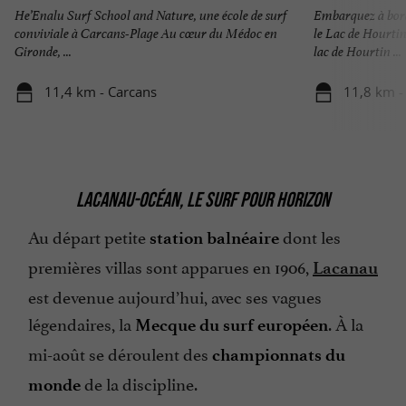
He’Enalu Surf School and Nature, une école de surf
Embarquez à bor
conviviale à Carcans-Plage Au cœur du Médoc en
le Lac de Hourti
Gironde, ...
lac de Hourtin ...
11,4 km - Carcans
11,8 km -
LACANAU-OCÉAN, LE SURF POUR HORIZON
Au départ petite
dont les
station balnéaire
premières villas sont apparues en 1906,
Lacanau
est devenue aujourd’hui, avec ses vagues
légendaires, la
. À la
Mecque du surf européen
mi-août se déroulent des
championnats du
de la discipline.
monde