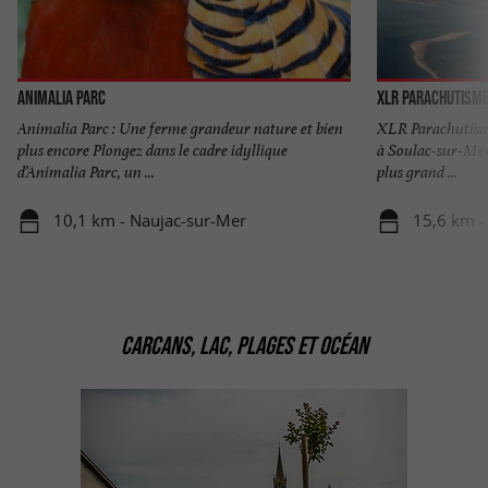
Animalia Parc
XLR Parachutism
Animalia Parc : Une ferme grandeur nature et bien
XLR Parachutisme,
plus encore Plongez dans le cadre idyllique
à Soulac-sur-Mer 
d’Animalia Parc, un ...
plus grand ...
10,1 km - Naujac-sur-Mer
15,6 km -
CARCANS, LAC, PLAGES ET OCÉAN