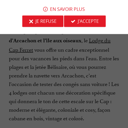
EN SAVOIR PLUS
5) LE LODGE DU CAP FERRET
JE REFUSE
J'ACCEPTE
Sur la
, face au
presqu’île de Cap Ferret
bassin
, le
Lodge du
d’Arcachon et l’île aux oiseaux
Cap Ferret
vous offre un cadre exceptionnel
pour des vacances les pieds dans l’eau. Entre les
plages et la jetée Bélisaire, où vous pourrez
prendre la navette vers Arcachon, c’est
l’occasion de tester des congés sans voiture ! Les
4 lodges ont chacun une décoration spécifique
qui donnera le ton de cette escale sur le Cap :
moderne et élégante, coloniale et cosy, façon
cabane en bois, vintage et coloré.