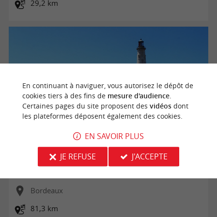
29,2 km
En continuant à naviguer, vous autorisez le dépôt de
cookies tiers à des fins de
mesure d'audience
.
Certaines pages du site proposent des
vidéos
dont
les plateformes déposent également des cookies.
EN SAVOIR PLUS
La Vélodyssée - De la Pointe de Grave à Lacanau Océan
JE REFUSE
J'ACCEPTE
Bordeaux
81,3 km