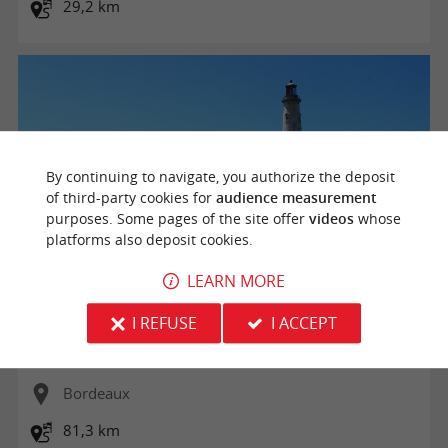
29,2 km
By continuing to navigate, you authorize the deposit
of third-party cookies for
audience measurement
purposes. Some pages of the site offer
videos
whose
platforms also deposit cookies.
LEARN MORE
La Vélodyssée - De la Pointe de Grave à Lacanau Océan
I REFUSE
I ACCEPT
Bordeaux
81,3 km