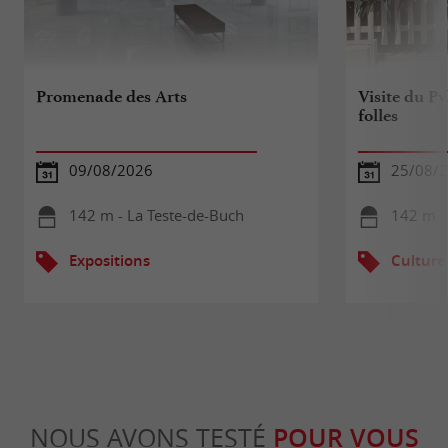
Promenade des Arts
Visite du P
folles
09/08/2026
25/08/
142 m - La Teste-de-Buch
142 m -
Expositions
Culture
NOUS AVONS TESTÉ
POUR VOUS