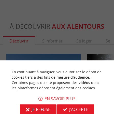
À DÉCOUVRIR
AUX ALENTOURS
Découvrir
S'informer
Se loger
Se r
En continuant à naviguer, vous autorisez le dépôt de
cookies tiers à des fins de
mesure d'audience
.
Certaines pages du site proposent des
vidéos
dont
les plateformes déposent également des cookies.
EN SAVOIR PLUS
JE REFUSE
J'ACCEPTE
Pyla-sur-Mer
Plage du Moullea