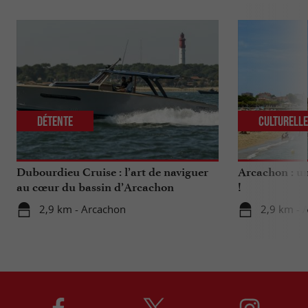
Détente
Culturell
Dubourdieu Cruise : l’art de naviguer
Arcachon : un
au cœur du bassin d’Arcachon
!
2,9 km - Arcachon
2,9 km - 