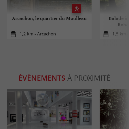
Arcachon, le quartier du Moulleau
Balade à 
Rober
1,2 km - Arcachon
1,5 km 
ÉVÈNEMENTS
À PROXIMITÉ