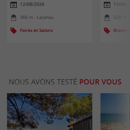
12/08/2026
15/08/2
366 m - Lacanau
528 m -
Foires et Salons
Brocant
NOUS AVONS TESTÉ
POUR VOUS