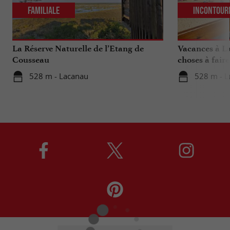
Familiale
Incontour
La Réserve Naturelle de l’Etang de
Vacances à La
Cousseau
choses à fair
votre séjour
528 m - Lacanau
528 m - L