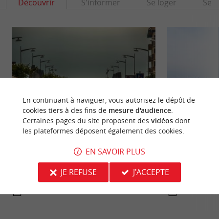
Découvrir
S'informer
Se loger
Se r
En continuant à naviguer, vous autorisez le dépôt de
cookies tiers à des fins de
mesure d'audience
.
Certaines pages du site proposent des
vidéos
dont
les plateformes déposent également des cookies.
Lacanau
Lac de Lacanau
Au départ petite station balnéaire dont les
EN SAVOIR PLUS
Le Lac de Lacanau 
premières villas sont apparues en 1906, Lacanau
du Médoc, qui con
est devenue ...
long du littoral ...
JE REFUSE
J'ACCEPTE
519 m - Lacanau
2,6 km - 