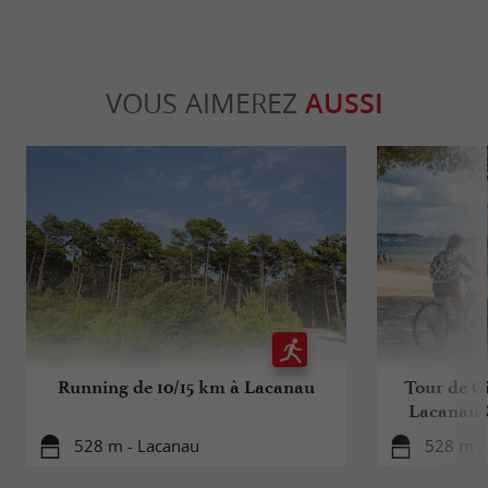
VOUS AIMEREZ
AUSSI
Running de 10/15 km à Lacanau
Tour de Gi
Lacanau 
528 m - Lacanau
528 m -