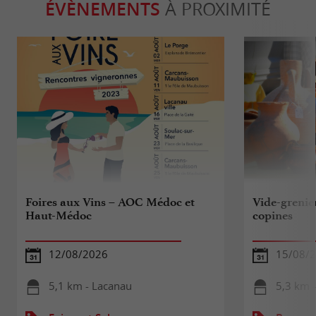
ÉVÈNEMENTS
À PROXIMITÉ
Foires aux Vins – AOC Médoc et
Vide-grenie
Haut-Médoc
copines
12/08/2026
15/08/2
5,1 km - Lacanau
5,3 km 