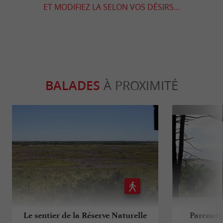
ET MODIFIEZ LA SELON VOS DÉSIRS...
BALADES
À PROXIMITÉ
Le sentier de la Réserve Naturelle
Parcours