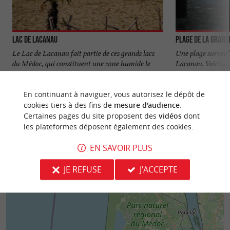
Lac de Lacanau
Plage de la Grand
Le Lac de Lacanau fait partie de ces grands lacs
Une plage surveillé
du Médoc, qui constituent une zone humide le
Lacanau. Voici un
long du littoral ...
vous êtes à ...
En continuant à naviguer, vous autorisez le dépôt de
2,6 km - Lacanau
3,8 km - 
cookies tiers à des fins de
mesure d'audience
.
Certaines pages du site proposent des
vidéos
dont
les plateformes déposent également des cookies.
EN SAVOIR PLUS
JE REFUSE
J'ACCEPTE