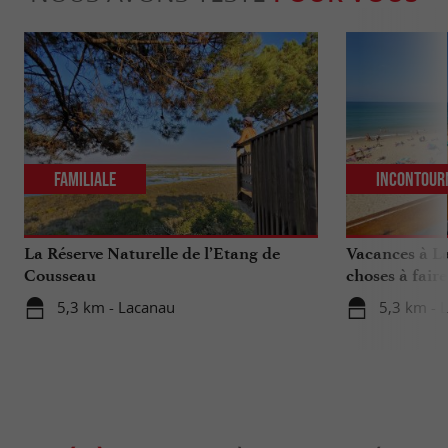
Familiale
Incontour
La Réserve Naturelle de l’Etang de
Vacances à La
Cousseau
choses à fair
votre séjour
5,3 km - Lacanau
5,3 km - 