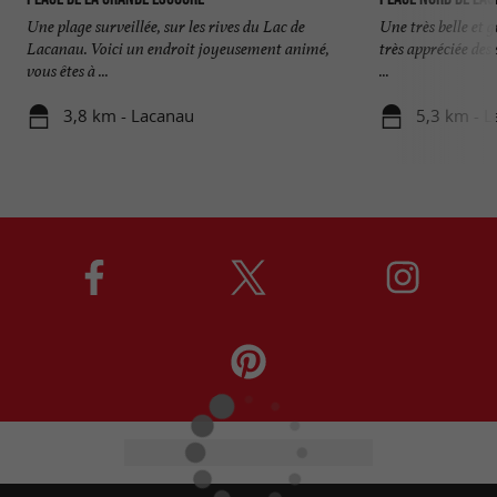
Une plage surveillée, sur les rives du Lac de
Une très belle et g
Lacanau. Voici un endroit joyeusement animé,
très appréciée des 
vous êtes à ...
...
3,8 km - Lacanau
5,3 km - 