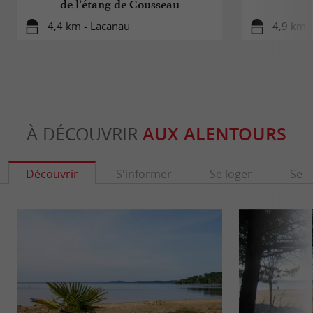
de l’étang de Cousseau
4,4 km - Lacanau
4,9 km 
À DÉCOUVRIR
AUX ALENTOURS
Découvrir
S'informer
Se loger
Se r