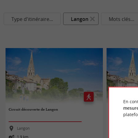
Type d'itinéraire...
Langon
Mots clés...
En cont
mesure
Circuit découverte de Langon
Circuit découver
platef
Langon
Langon
1,9 km
1,9 km