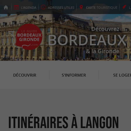
L'
AGENDA
ADRESSES
UTILES
CARTE
TOURISTIQUE
Découvrez
BORDEAUX
& la Gironde
DÉCOUVRIR
S'INFORMER
SE LOGE
itinéraires à Langon