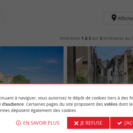
Affiche
Itinéraires
1 à 3
sur
3
itinéraires au t
inuant à naviguer, vous autorisez le dépôt de cookies tiers à des fi
 d'audience
. Certaines pages du site proposent des
vidéos
dont le
te de Langon
Les Pistes de Robin : grand jeu dans la 
ormes déposent également des cookies.
EN SAVOIR PLUS
JE REFUSE
J'A
Langon
1,8 km