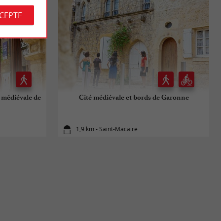
CCEPTE
é médiévale de
Cité médiévale et bords de Garonne
1,9 km - Saint-Macaire