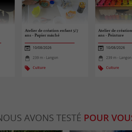
-
Atelier de création enfant 5/7
Atelier de création
ans - Papier mâché
ans - Peinture
10/08/2026
10/08/2026
239 m - Langon
239 m - Langon
Culture
Culture
NOUS AVONS TESTÉ
POUR VOU