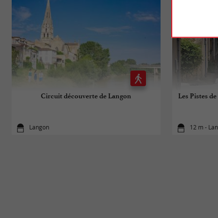
Circuit découverte de Langon
Les Pistes de
Langon
12 m - La