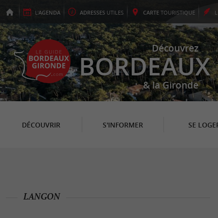
L'
AGENDA
ADRESSES
UTILES
CARTE
TOURISTIQUE
Découvrez
BORDEAUX
& la Gironde
DÉCOUVRIR
S'INFORMER
SE LOGE
LANGON