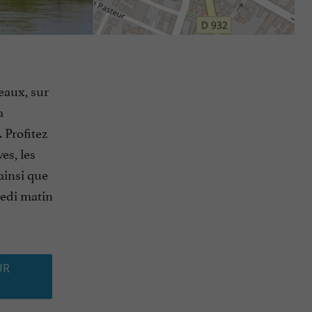
eaux, sur
a
 Profitez
es, les
ainsi que
redi matin
UR