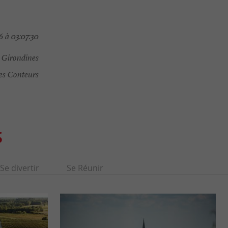
 à 03:07:30
 Girondines
es Conteurs
S
Se divertir
Se Réunir