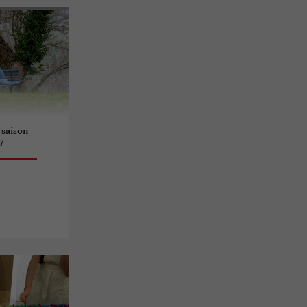
 saison
7