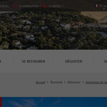
LE
BLOG
LA
NEWSLETTER
LA
MÉTÉO
R
SE RESTAURER
DÉGUSTER
S
Accueil
Tourisme
Découvrir
Itinéraires de 