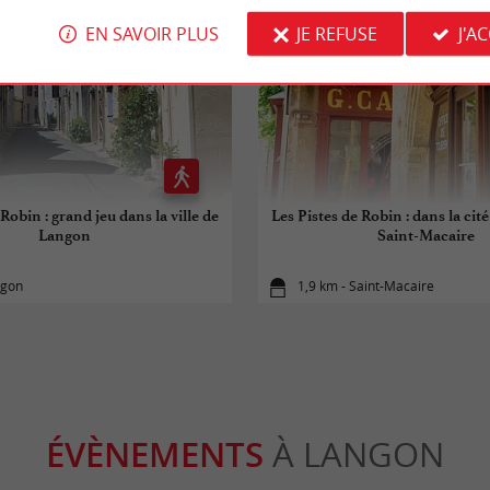
EN SAVOIR PLUS
JE REFUSE
J'A
 Robin : grand jeu dans la ville de
Les Pistes de Robin : dans la cit
Langon
Saint-Macaire
ngon
1,9 km - Saint-Macaire
ÉVÈNEMENTS
À LANGON