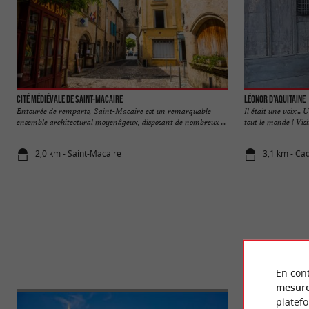
Cité médiévale de Saint-Macaire
Léonor d'Aquitaine
Entourée de remparts, Saint-Macaire est un remarquable
Il était une voix..
ensemble architectural moyenâgeux, disposant de nombreux ...
tout le monde ! Visi
2,0 km - Saint-Macaire
3,1 km - Cad
En cont
mesure
platef