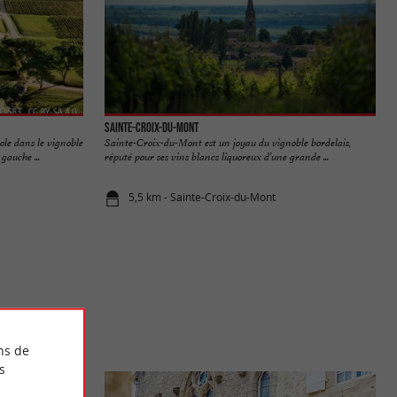
Sainte-Croix-du-Mont
ole dans le vignoble
Sainte-Croix-du-Mont est un joyau du vignoble bordelais,
gauche ...
réputé pour ses vins blancs liquoreux d’une grande ...
5,5 km - Sainte-Croix-du-Mont
ns de
s