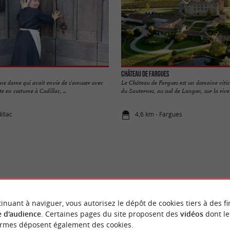
Château de Fargues
. Une dame qui avait envie de s'amuser avec
Le Château de Fargues est un domaine vitic
te en costume à Cadillac, ...
du Sauternes, au sud de Langon, sur la rive 
illac
4,6 km - Fargues
VOUS AIMEREZ
AUSSI
inuant à naviguer, vous autorisez le dépôt de cookies tiers à des fi
 d'audience
. Certaines pages du site proposent des
vidéos
dont le
ormes déposent également des cookies.