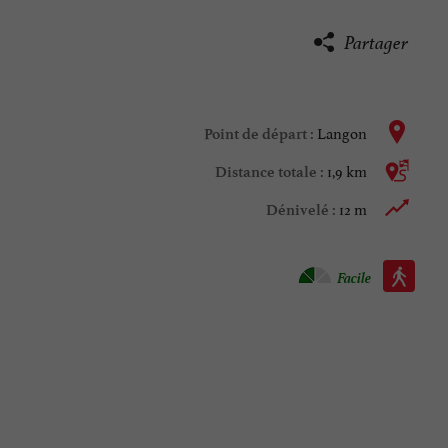
Partager
Langon
Point de départ :
1,9 km
Distance totale :
12 m
Dénivelé :
Marche à pied :
Facile