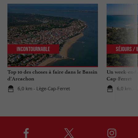
Incontournable
Séjours /
Top 10 des choses à faire dans le Bassin
Un week-end s
d’Arcachon
Cap-Ferret
6,0 km - Lège-Cap-Ferret
6,0 km - 