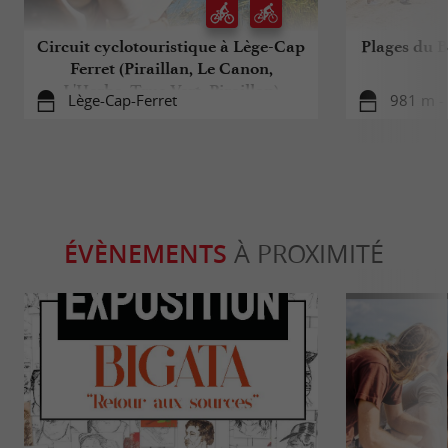
Circuit cyclotouristique à Lège-Cap
Plages du B
Ferret (Piraillan, Le Canon,
L'Herbe, Truc Vert, Piraillan)
Lège-Cap-Ferret
981 m - 
ÉVÈNEMENTS
À PROXIMITÉ