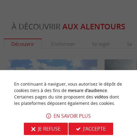
À DÉCOUVRIR
AUX ALENTOURS
Découvrir
S'informer
Se loger
Se r
En continuant à naviguer, vous autorisez le dépôt de
cookies tiers à des fins de
mesure d'audience
.
Certaines pages du site proposent des
vidéos
dont
les plateformes déposent également des cookies.
EN SAVOIR PLUS
JE REFUSE
J'ACCEPTE
Plage de Bertic
Plage des Pastour
Nommée aussi la Plage Michelet elle est à côté du
On l'appelle aussi 