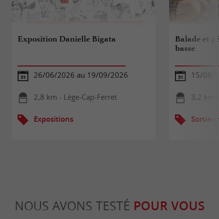
Exposition Danielle Bigata
Balade et p
basse
26/06/2026 au 19/09/2026
15/08/
2,8 km - Lège-Cap-Ferret
3,2 km -
Expositions
Sorties
NOUS AVONS TESTÉ
POUR VOUS