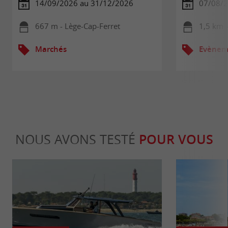
14/09/2026 au 31/12/2026
07/08/
667 m - Lège-Cap-Ferret
1,5 km -
Marchés
Evèneme
NOUS AVONS TESTÉ
POUR VOUS