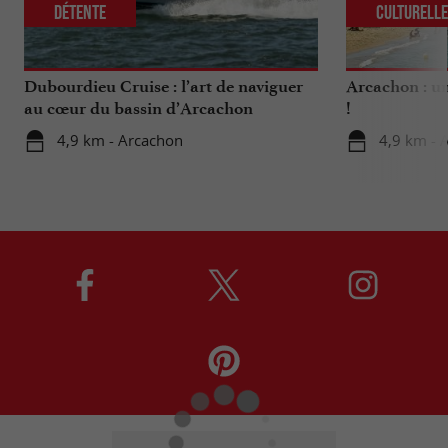
Détente
Culturell
Dubourdieu Cruise : l’art de naviguer
Arcachon : un
au cœur du bassin d’Arcachon
!
4,9 km - Arcachon
4,9 km - 