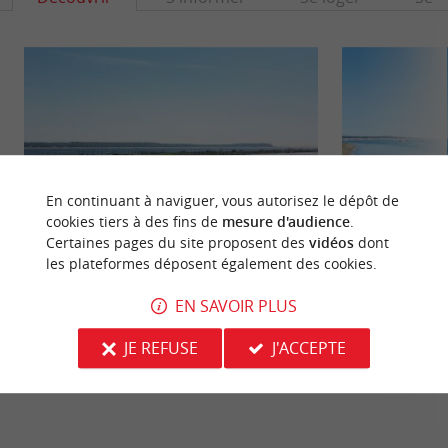
En continuant à naviguer, vous autorisez le dépôt de
cookies tiers à des fins de
mesure d'audience
.
Certaines pages du site proposent des
vidéos
dont
les plateformes déposent également des cookies.
Plage de Bélisaire
Plage de la Vigne
C'est une plage qui est installée sur le bassin
La Plage de la Vig
EN SAVOIR PLUS
d'Arcachon, on est à proximité de la pointe avec
même nom. C'est un
son phare et on ...
au bord du ...
JE REFUSE
J'ACCEPTE
415 m - Lège-Cap-Ferret
2,0 km - L