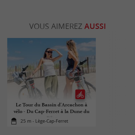
VOUS AIMEREZ
AUSSI
Le Tour du Bassin d'Arcachon à
Au Cap F
vélo - Du Cap-Ferret à la Dune du
Pilat
25 m - Lège-Cap-Ferret
71 m - L