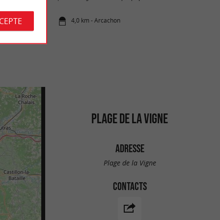
CCEPTE
4,0 km - Arcachon
PLAGE DE LA VIGNE
ADRESSE
Plage de la Vigne
CONTACTS