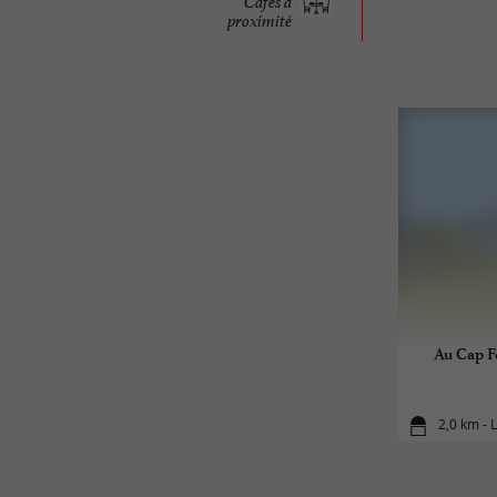
Cafés à
proximité
Au Cap Fe
2,0 km - 