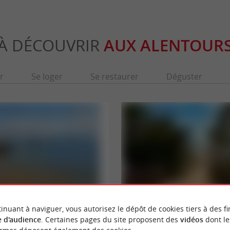
À DÉCOUVRIR
AUX ALENTOUR
r
Se loger
Se restaurer
Déguster
inuant à naviguer, vous autorisez le dépôt de cookies tiers à des fi
Plage des Dunes
 d'audience
. Certaines pages du site proposent des
vidéos
dont le
on, c'est une belle plage, bordée par les
La plage des Dunes est plus intimiste que le
ques du village de pêcheurs de ...
Cap Ferret et pour cause, c'est la moins facile