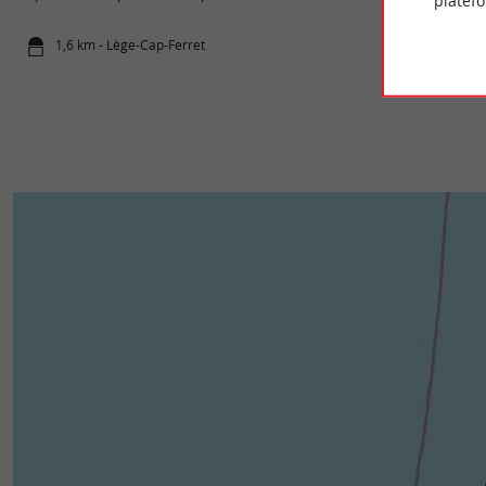
platef
1,6 km - Lège-Cap-Ferret
2,2 km - Lè