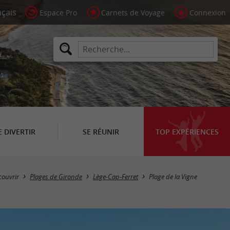
Espace Pro
Carnets de Voyage
Connexion
E DIVERTIR
SE RÉUNIR
TOP EXPÉRIENCES
couvrir
Plages de Gironde
Lège-Cap-Ferret
Plage de la Vigne