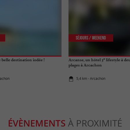
Séjours / Weekend
belle destination iodée !
Arcanse, un hôtel 3* lifestyle à de
plages à Arcachon
cachon
5,4 km - Arcachon
ÉVÈNEMENTS
À PROXIMITÉ