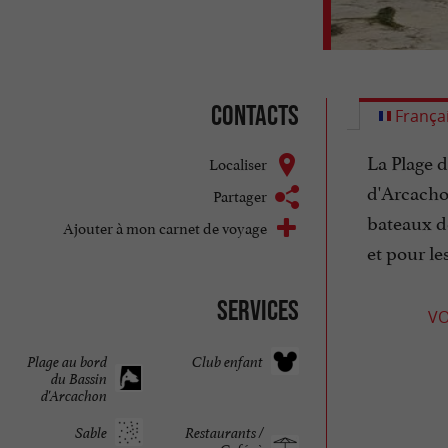
Contacts
França
La Plage d
Localiser
d'Arcachon
Partager
bateaux de
Ajouter à mon carnet de voyage
et pour le
Services
VO
Plage au bord
Club enfant
du Bassin
d'Arcachon
Sable
Restaurants /