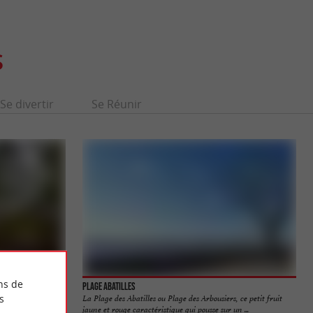
S
Se divertir
Se Réunir
ns de
Plage Abatilles
s
s autres plages du
La Plage des Abatilles ou Plage des Arbousiers, ce petit fruit
 ...
jaune et rouge caractéristique qui pousse sur un ...