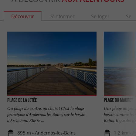
Découvrir
S'informer
Se loger
Se r
Plage de la Jetée
Plage du Mauret
Ou plage du centre, au choix ! C'est la plage
Une plage un peu e
principale d'Andernos les Bains, sur le bassin
bassin comme les 
d'Arcachon. Elle se ...
Bains. Il y a des jeu
895 m - Andernos-les-Bains
1,2 km - A