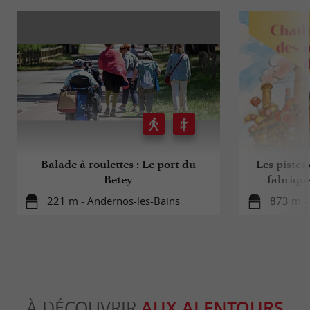
Balade à roulettes : Le port du
Les pistes 
Betey
fabriqu
221 m - Andernos-les-Bains
873 m -
À DÉCOUVRIR
AUX ALENTOURS