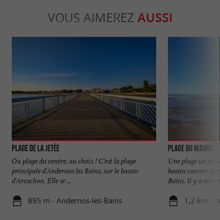
VOUS AIMEREZ
AUSSI
Plage de la Jetée
Plage du Mauret
Ou plage du centre, au choix ! C'est la plage
Une plage un peu e
principale d'Andernos les Bains, sur le bassin
bassin comme les 
d'Arcachon. Elle se ...
Bains. Il y a des jeu
895 m - Andernos-les-Bains
1,2 km - A