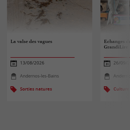
La valse des vagues
Echanges de 
GrandiLire
13/08/2026
26/09/
Andernos-les-Bains
Anderno
Sorties natures
Culture