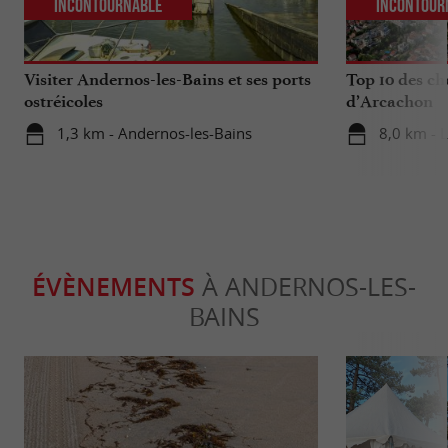
Incontournable
Incontour
Visiter Andernos-les-Bains et ses ports
Top 10 des ch
ostréicoles
d’Arcachon
1,3 km - Andernos-les-Bains
8,0 km - 
ÉVÈNEMENTS
À ANDERNOS-LES-
BAINS