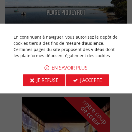
Plage Piqueyrot
En continuant à naviguer, vous autorisez le dépôt de
cookies tiers à des fins de
mesure d'audience
.
Hourtin
Certaines pages du site proposent des
vidéos
dont
les plateformes déposent également des cookies.
EN SAVOIR PLUS
Plage d'Hourtin
JE REFUSE
J'ACCEPTE
n
o
t
e
c
o
u
p
e
c
o
e
u
r
d
r