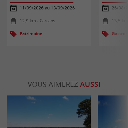
11/09/2026 au 13/09/2026
26/08/
12,9 km - Carcans
13,5 km 
Patrimoine
Gastron
VOUS AIMEREZ
AUSSI