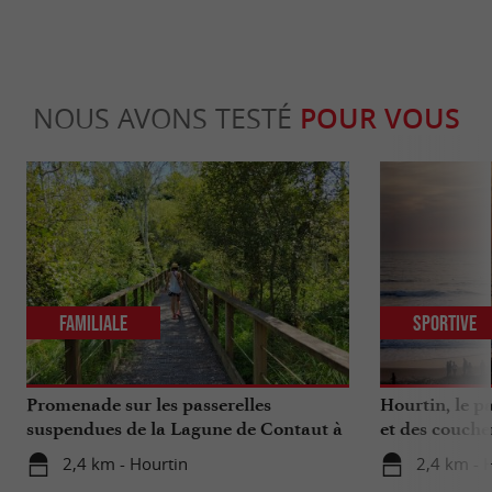
NOUS AVONS TESTÉ
POUR VOUS
Familiale
Sportive
Promenade sur les passerelles
Hourtin, le pa
suspendues de la Lagune de Contaut à
et des coucher
Hourtin
2,4 km - Hourtin
2,4 km - 