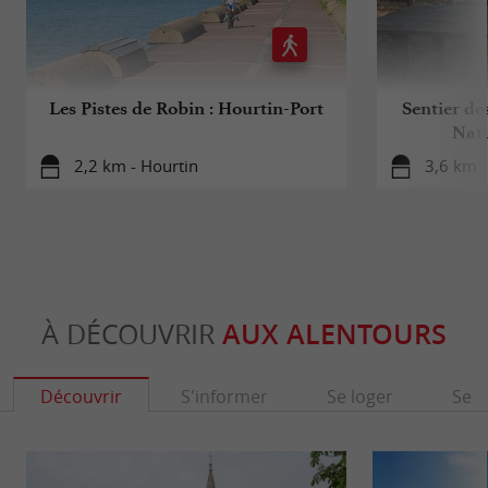
Les Pistes de Robin : Hourtin-Port
Sentier de
Natu
2,2 km - Hourtin
3,6 km -
À DÉCOUVRIR
AUX ALENTOURS
Découvrir
S'informer
Se loger
Se r