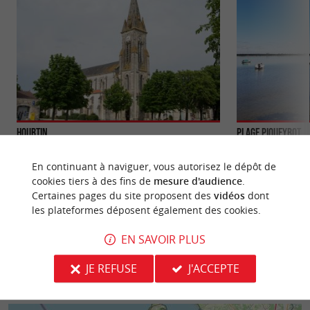
Hourtin
Plage Piqueyrot
Hourtin-ville, Hourtin-Plage et Hourtin-Port !
C'est la seconde pl
Voici les trois pôles de cette commune de Gironde
d'Hourtin; Elle es
En continuant à naviguer, vous autorisez le dépôt de
qui offre à ses ...
parfaite pour les ..
cookies tiers à des fins de
mesure d'audience
.
Certaines pages du site proposent des
vidéos
dont
2,4 km - Hourtin
3,5 km - H
les plateformes déposent également des cookies.
EN SAVOIR PLUS
JE REFUSE
J'ACCEPTE