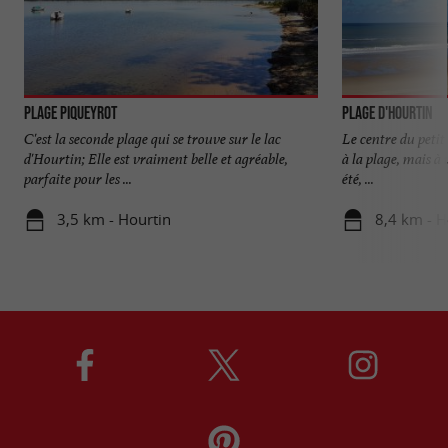
Plage Piqueyrot
Plage d'Hourtin
C'est la seconde plage qui se trouve sur le lac
Le centre du petit 
d'Hourtin; Elle est vraiment belle et agréable,
à la plage, mais à
parfaite pour les ...
été, ...
3,5 km - Hourtin
8,4 km - H