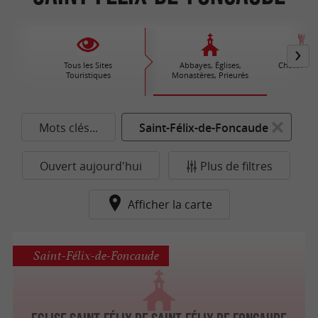
Tous les Sites
Abbayes, Églises,
Châteaux /
Touristiques
Monastères, Prieurés
Mots clés...
Saint-Félix-de-Foncaude
Ouvert aujourd'hui
Plus de filtres
Afficher la carte
Saint-Félix-de-Foncaude