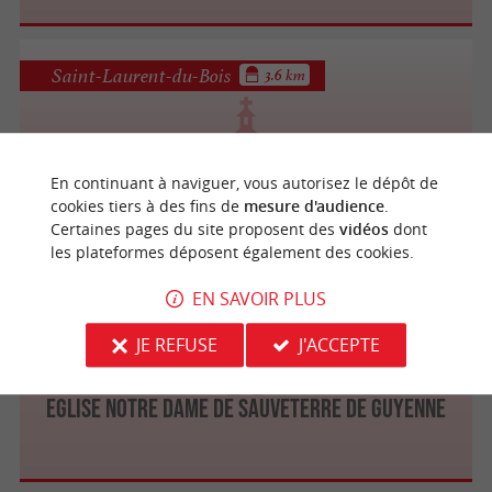
Saint-Laurent-du-Bois
3.6 km
Eglise Saint-Laurent de Saint-Laurent-du-
En continuant à naviguer, vous autorisez le dépôt de
Bois
cookies tiers à des fins de
mesure d'audience
.
Certaines pages du site proposent des
vidéos
dont
les plateformes déposent également des cookies.
EN SAVOIR PLUS
Sauveterre-de-Guyenne
5 km
JE REFUSE
J'ACCEPTE
Eglise Notre Dame de Sauveterre de Guyenne