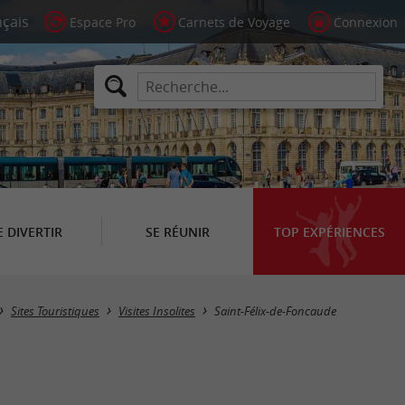
Espace Pro
Carnets de Voyage
Connexion
E DIVERTIR
SE RÉUNIR
TOP EXPÉRIENCES
Masquer la carte
Sites Touristiques
Visites Insolites
Saint-Félix-de-Foncaude