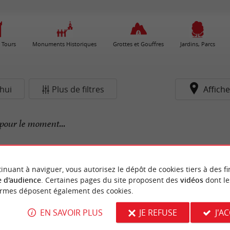
 Tours
Monuments Historiques
Grottes et Gouffres
Jardins, Parcs
hui
Plus de filtres
Affiche
pour le moment...
inuant à naviguer, vous autorisez le dépôt de cookies tiers à des fi
 d'audience
. Certaines pages du site proposent des
vidéos
dont le
ormes déposent également des cookies.
EN SAVOIR PLUS
JE REFUSE
J'A