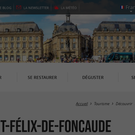
LE
BLOG
LA
NEWSLETTER
LA
MÉTÉO
R
SE RESTAURER
DÉGUSTER
S
Accueil
Tourisme
Découvrir
int-Félix-de-Foncaude