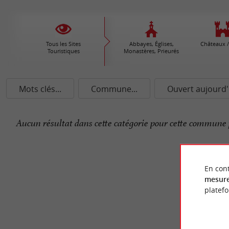
Tous les Sites
Abbayes, Églises,
Châteaux /
Touristiques
Monastères, Prieurés
Mots clés...
Commune...
Ouvert aujourd'
Aucun résultat dans cette catégorie pour cette commune 
En cont
mesure
platef