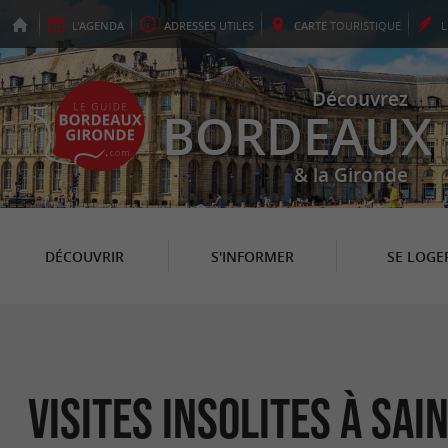
L'
AGENDA
ADRESSES
UTILES
CARTE
TOURISTIQUE
Découvrez
BORDEAUX
& la Gironde
DÉCOUVRIR
S'INFORMER
SE LOGE
Visites Insolites à Sa