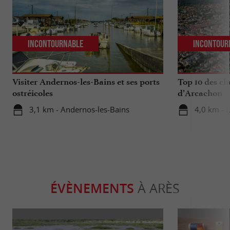
Incontournable
Incontour
Visiter Andernos-les-Bains et ses ports
Top 10 des ch
ostréicoles
d’Arcachon
3,1 km - Andernos-les-Bains
4,0 km - 
ÉVÈNEMENTS
À ARÈS