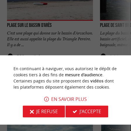
Plage sur le bassin d'Arès
Plage de Saint Bri
C'est une plage qui donne sur le bassin d'Arcachon.
La plage du bassi
Elle est aussi appelée la plage du Triangle Pereire.
bassin artificiel,
Il y a de ...
baignade, même à .
589 m - Arès
1,1 km - A
En continuant à naviguer, vous autorisez le dépôt de
cookies tiers à des fins de
mesure d'audience
.
Certaines pages du site proposent des
vidéos
dont
les plateformes déposent également des cookies.
EN SAVOIR PLUS
NOUS AVONS TESTÉ
POUR VOUS
JE REFUSE
J'ACCEPTE