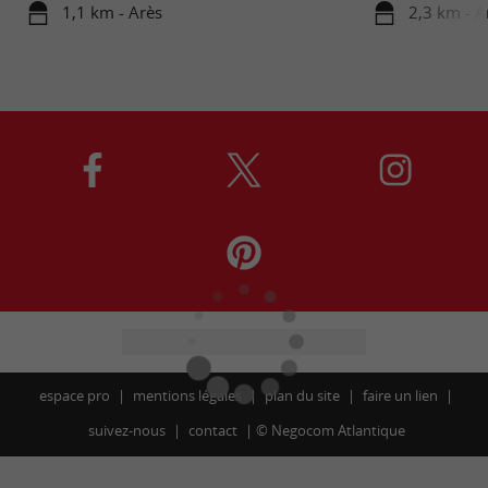
1,1 km - Arès
2,3 km - A
espace pro
mentions légales
plan du site
faire un lien
suivez-nous
contact
©
Negocom Atlantique