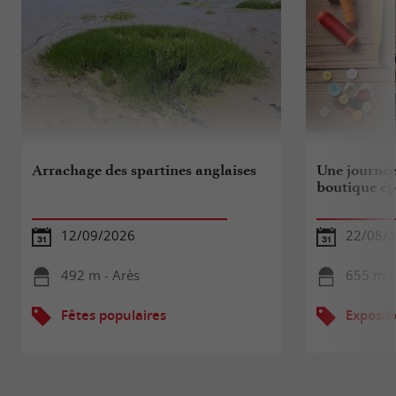
Arrachage des spartines anglaises
Une journée
boutique é
12/09/2026
22/08/
492 m - Arès
655 m -
Fêtes populaires
Exposit