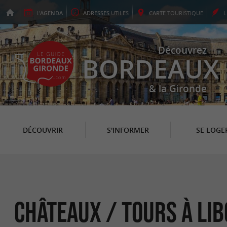
L'
AGENDA
ADRESSES
UTILES
CARTE
TOURISTIQUE
Découvrez
BORDEAUX
& la Gironde
DÉCOUVRIR
S'INFORMER
SE LOGE
Châteaux / Tours à Li