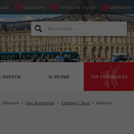
Espace Pro
Carnets de Voyage
Connexion
E DIVERTIR
SE RÉUNIR
TOP EXPÉRIENCES
Masquer la carte
Découvrir
Sites Touristiques
Châteaux / Tours
Libourne