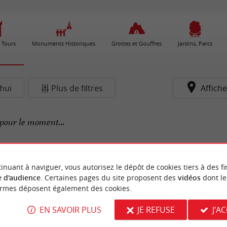
 Tours
Monuments Historiques
Grottes et Gouffres
Jardins, Parcs
hui
Plus de filtres
Affiche
pour le moment...
inuant à naviguer, vous autorisez le dépôt de cookies tiers à des fi
 d'audience
. Certaines pages du site proposent des
vidéos
dont le
ormes déposent également des cookies.
EN SAVOIR PLUS
JE REFUSE
J'A