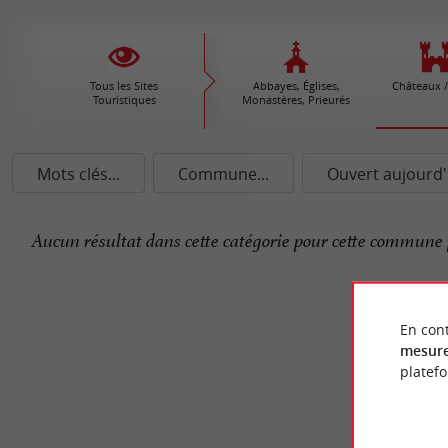
Tous les Sites
Abbayes, Églises,
Châteaux /
Touristiques
Monastères, Prieurés
Mots clés...
Commune...
Ouvert aujourd'
Aucun résultat dans cette catégorie pour cette commune 
En cont
mesure
platef