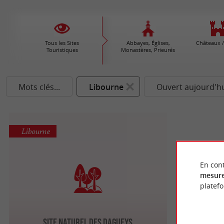
Tous les Sites
Abbayes, Églises,
Châteaux /
Touristiques
Monastères, Prieurés
Mots clés...
Libourne
Ouvert aujourd'h
Libourne
En cont
mesure
platef
Site naturel des Dagueys