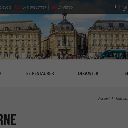
LE
BLOG
LA
NEWSLETTER
LA
MÉTÉO
R
SE RESTAURER
DÉGUSTER
S
Accueil
Touris
rne