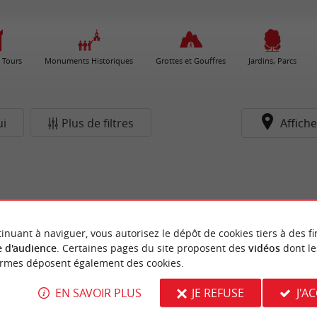
 Tours
Monuments Historiques
Grottes et Gouffres
Jardins, Parcs
ui
Plus de filtres
Affiche
inuant à naviguer, vous autorisez le dépôt de cookies tiers à des fi
 d'audience
. Certaines pages du site proposent des
vidéos
dont le
ormes déposent également des cookies.
EN SAVOIR PLUS
JE REFUSE
J'A