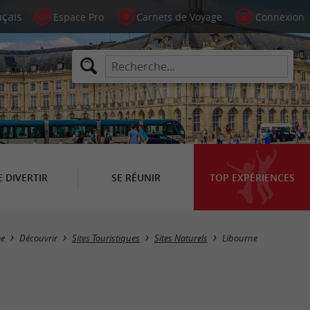
Espace Pro
Carnets de Voyage
Connexion
E DIVERTIR
SE RÉUNIR
TOP EXPÉRIENCES
Masquer la carte
me
Découvrir
Sites Touristiques
Sites Naturels
Libourne