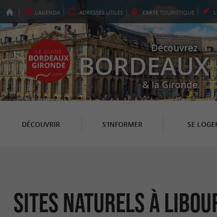
L'
AGENDA
ADRESSES
UTILES
CARTE
TOURISTIQUE
Découvrez
BORDEAUX
& la Gironde
DÉCOUVRIR
S'INFORMER
SE LOGE
Sites Naturels à Libou