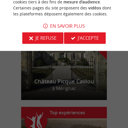
cookies tiers à des fins de
mesure d'audience
.
Certaines pages du site proposent des
vidéos
dont
les plateformes déposent également des cookies.
n
o
t
e
c
o
u
p
e
c
o
e
u
r
d
r
EN SAVOIR PLUS
JE REFUSE
J'ACCEPTE
Château Picque Caillou
à Mérignac
Top expériences