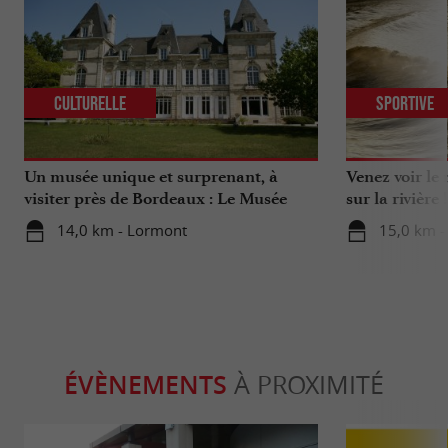
Culturelle
Sportive
Un musée unique et surprenant, à
Venez voir le
visiter près de Bordeaux : Le Musée
sur la rivière !
National de l’Assurance Maladie
14,0 km - Lormont
15,0 km -
ÉVÈNEMENTS
À PROXIMITÉ