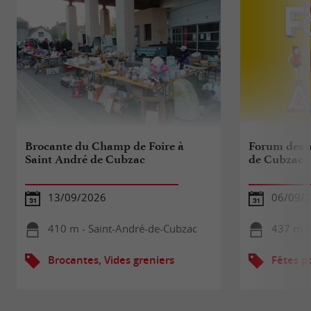
Brocante du Champ de Foire à
Forum des a
Saint André de Cubzac
de Cubzac
13/09/2026
06/09/
410 m - Saint-André-de-Cubzac
437 m -
Brocantes, Vides greniers
Fêtes p