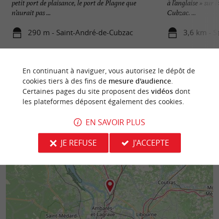
petit port de plaisance, le port de Plagne que
à l’anglaise » su
n’aurait pas ...
Cubzac. ...
290 m - Saint-André-de-Cubzac
3,6 km - S
En continuant à naviguer, vous autorisez le dépôt de
cookies tiers à des fins de
mesure d'audience
.
Certaines pages du site proposent des
vidéos
dont
les plateformes déposent également des cookies.
EN SAVOIR PLUS
JE REFUSE
J'ACCEPTE