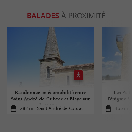
BALADES
À PROXIMITÉ
Randonnée en écomobilité entre
Les Pist
Saint-André-de-Cubzac et Blaye sur
l'énigme à
le GR® 655
p
282 m - Saint-André-de-Cubzac
465 m -