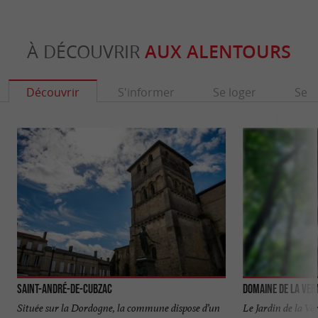
À DÉCOUVRIR
AUX ALENTOURS
Découvrir
S'informer
Se loger
Se r
Saint-André-de-Cubzac
Domaine de la Ver
Située sur la Dordogne, la commune dispose d’un
Le Jardin de la Ve