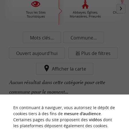
Tous les Sites
Abbayes, Églises,
Châteaux /
Touristiques
Monastères, Prieurés
Mots clés...
Commune...
Ouvert aujourd'hui
Plus de filtres
Afficher la carte
Aucun résultat dans cette catégorie pour cette
commune pour le moment...
En continuant à naviguer, vous autorisez le dépôt de
n
o
t
e
c
o
u
p
e
c
o
e
u
cookies tiers à des fins de
mesure d'audience
.
r
d
r
Certaines pages du site proposent des
vidéos
dont
les plateformes déposent également des cookies.