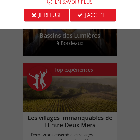
EN SAVOIR PLUS
JE REFUSE
J'ACCEPTE
Bassins des Lumières
à Bordeaux
Top expériences
Les villages immanquables de
l’Entre Deux Mers
Découvrons ensemble les villages