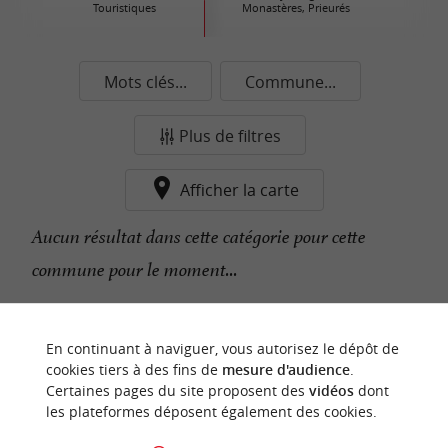
Touristiques
Monastères, Prieurés
Mots clés...
Commune...
Plus de filtres
Afficher la carte
Aucun résultat dans cette catégorie pour cette
commune pour le moment...
n
o
t
e
c
o
u
p
e
c
o
e
u
En continuant à naviguer, vous autorisez le dépôt de
r
d
r
cookies tiers à des fins de
mesure d'audience
.
Certaines pages du site proposent des
vidéos
dont
les plateformes déposent également des cookies.