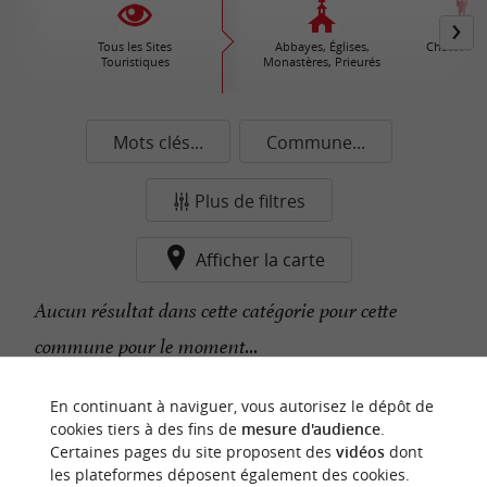
Tous les Sites
Abbayes, Églises,
Châteaux /
Touristiques
Monastères, Prieurés
Mots clés...
Commune...
Plus de filtres
Afficher la carte
Aucun résultat dans cette catégorie pour cette
commune pour le moment...
En continuant à naviguer, vous autorisez le dépôt de
n
o
t
e
c
o
u
p
e
c
o
e
u
cookies tiers à des fins de
mesure d'audience
.
r
d
r
Certaines pages du site proposent des
vidéos
dont
les plateformes déposent également des cookies.