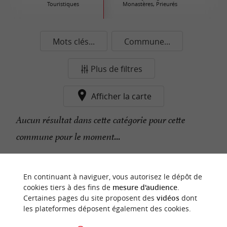
Touristiques
Monastères, Prieurés
Mots clés...
Commune...
Plus de filtres
Afficher la carte
Aucun résultat dans cette catégorie pour cette
commune pour le moment...
n
o
t
e
c
o
u
p
e
c
o
e
u
En continuant à naviguer, vous autorisez le dépôt de
r
d
r
cookies tiers à des fins de
mesure d'audience
.
Certaines pages du site proposent des
vidéos
dont
les plateformes déposent également des cookies.