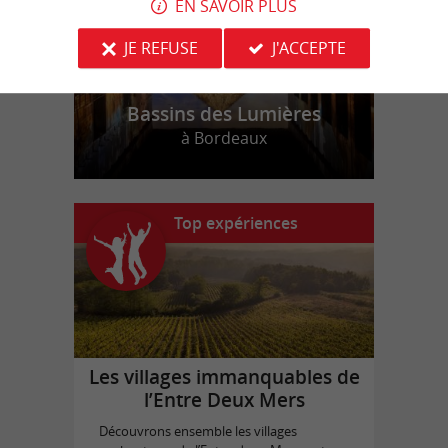
EN SAVOIR PLUS
JE REFUSE
J'ACCEPTE
Bassins des Lumières
à Bordeaux
Top expériences
Les villages immanquables de
l’Entre Deux Mers
Découvrons ensemble les villages