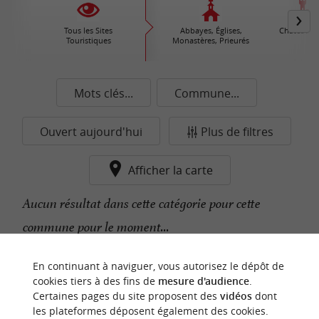
Tous les Sites
Abbayes, Églises,
Châteaux /
Touristiques
Monastères, Prieurés
Mots clés...
Commune...
Ouvert aujourd'hui
Plus de filtres
Afficher la carte
Aucun résultat dans cette catégorie pour cette
commune pour le moment...
En continuant à naviguer, vous autorisez le dépôt de
n
o
t
e
c
o
u
p
e
c
o
e
u
cookies tiers à des fins de
mesure d'audience
.
r
d
r
Certaines pages du site proposent des
vidéos
dont
les plateformes déposent également des cookies.