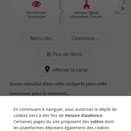
Tous les Sites
Abbayes, Églises,
Châteaux /
Touristiques
Monastères, Prieurés
Mots clés...
Commune...
Plus de filtres
Afficher la carte
Aucun résultat dans cette catégorie pour cette
commune pour le moment...
En continuant à naviguer, vous autorisez le dépôt de
n
o
t
e
c
o
u
p
e
c
o
e
u
cookies tiers à des fins de
mesure d'audience
.
r
d
r
Certaines pages du site proposent des
vidéos
dont
les plateformes déposent également des cookies.