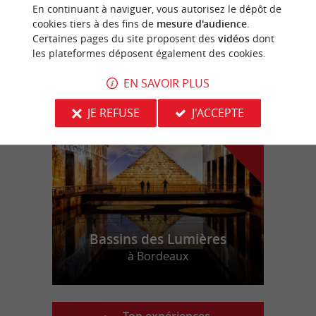
Ecomusée du Libournais
En continuant à naviguer, vous autorisez le dépôt de
cookies tiers à des fins de
mesure d'audience
.
Certaines pages du site proposent des
vidéos
dont
les plateformes déposent également des cookies.
n
o
t
e
c
o
u
p
e
c
o
e
u
EN SAVOIR PLUS
r
d
r
JE REFUSE
J'ACCEPTE
Bassins des Lumières
à Bordeaux
Top expériences