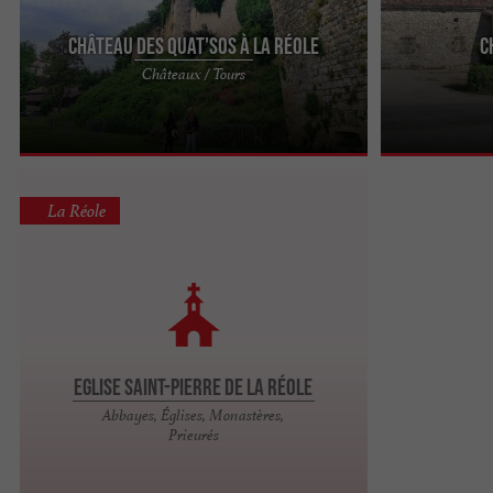
Château des Quat'Sos à La Réole
C
Situé sur les berges de la Garonne, sur la
Le Château de 
Châteaux / Tours
commune de la Réole, le Château des
l’Entre-deux-M
Quat’Sostient son nom de ses ...
Marmande. Il a 
La Réole
Eglise Saint-Pierre de La Réole
Abbayes, Églises, Monastères,
Prieurés