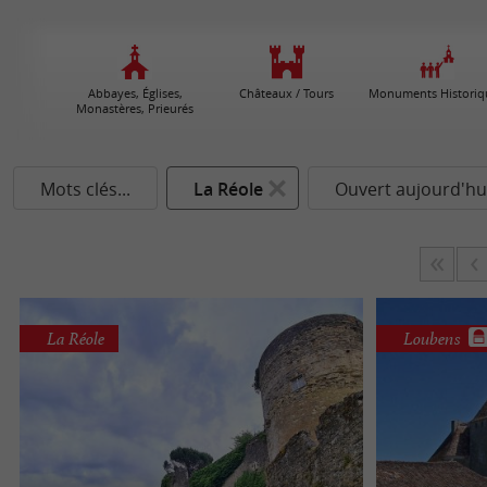
Abbayes, Églises,
Châteaux / Tours
Monuments Historiq
Monastères, Prieurés
Mots clés...
La Réole
Ouvert aujourd'hu
La Réole
Loubens