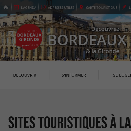
L'
AGENDA
ADRESSES
UTILES
CARTE
TOURISTIQUE
Découvrez
BORDEAUX
& la Gironde
DÉCOUVRIR
S'INFORMER
SE LOGE
Sites Touristiques à L