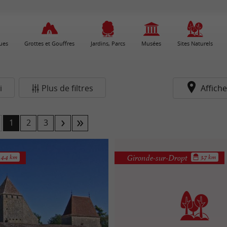
ues
Grottes et Gouffres
Jardins, Parcs
Musées
Sites Naturels
i
Plus de filtres
Affiche
1
2
3
Gironde-sur-Dropt
4.4 km
3.7 km