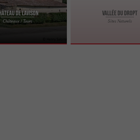
hâteau de Lavison
Vallée du Dropt
Lavison est château médiéval de
À l’extrémité Est de l’Entre-deux-Mers
Châteaux / Tours
Sites Naturels
ers, à Loubens, entre Langon et
Vallée du Dropt. Prenant sa source 
...
le ...