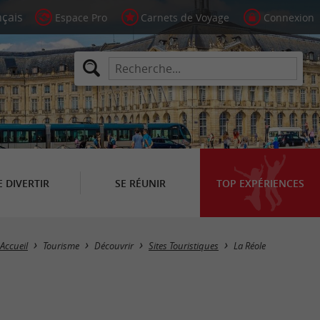
Espace Pro
Carnets de Voyage
Connexion
E DIVERTIR
SE RÉUNIR
TOP EXPÉRIENCES
Masquer la carte
Accueil
Tourisme
Découvrir
Sites Touristiques
La Réole