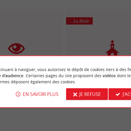
La Réole
Abbaye de La Réole - Pri
Bénédictins
inuant à naviguer, vous autorisez le dépôt de cookies tiers à des fi
ôtel de Ville de La Réole
Abbayes, Églises, Monastè
 d'audience
. Certaines pages du site proposent des
vidéos
dont le
Prieurés
ormes déposent également des cookies.
EN SAVOIR PLUS
JE REFUSE
J'A