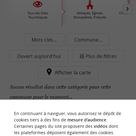
Tous les Sites
Abbayes, Églises,
Châteaux /
Touristiques
Monastères, Prieurés
Mots clés...
Commune...
Ouvert aujourd'hui
Plus de filtres
Afficher la carte
Aucun résultat dans cette catégorie pour cette
commune pour le moment...
En continuant à naviguer, vous autorisez le dépôt de
n
o
t
e
c
o
u
p
e
c
o
e
u
cookies tiers à des fins de
mesure d'audience
.
r
d
r
Certaines pages du site proposent des
vidéos
dont
les plateformes déposent également des cookies.