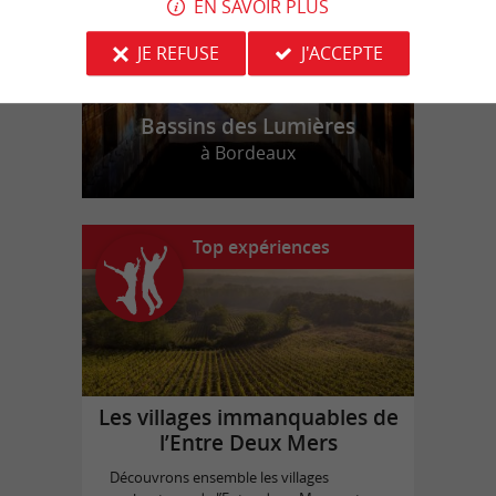
EN SAVOIR PLUS
JE REFUSE
J'ACCEPTE
Bassins des Lumières
à Bordeaux
Top expériences
Les villages immanquables de
l’Entre Deux Mers
Découvrons ensemble les villages