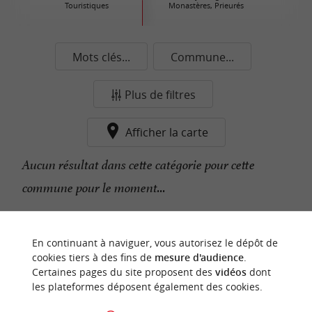
Touristiques
Monastères, Prieurés
Mots clés...
Commune...
Plus de filtres
Afficher la carte
Aucun résultat dans cette catégorie pour cette
commune pour le moment...
n
o
t
e
c
o
u
p
e
c
o
e
u
En continuant à naviguer, vous autorisez le dépôt de
r
d
r
cookies tiers à des fins de
mesure d'audience
.
Certaines pages du site proposent des
vidéos
dont
les plateformes déposent également des cookies.