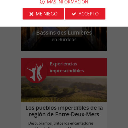
MÁS INFORMACIÓN
ME NIEGO
ACCEPTO
Bassins des Lumières
en Burdeos
Experiencias
imprescindibles
Los pueblos imperdibles de la
región de Entre-Deux-Mers
Descubramos juntos los encantadores