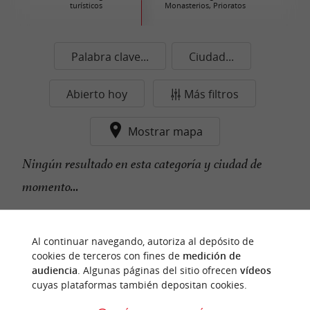
turísticos
Monasterios, Prioratos
Palabra clave...
Ciudad...
Abierto hoy
Más filtros
Mostrar mapa
Ningún resultado en esta categoría y ciudad de
momento...
Al continuar navegando, autoriza al depósito de
n
u
e
s
t
r
o
a
v
o
r
i
t
f
o
cookies de terceros con fines de
medición de
audiencia
. Algunas páginas del sitio ofrecen
vídeos
cuyas plataformas también depositan cookies.