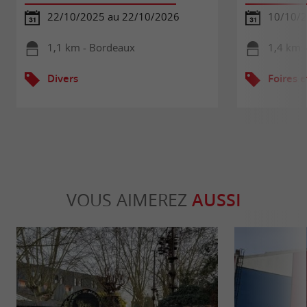
22/10/2025 au 22/10/2026
10/10/
1,1 km - Bordeaux
1,4 km 
Divers
Foires e
VOUS AIMEREZ
AUSSI