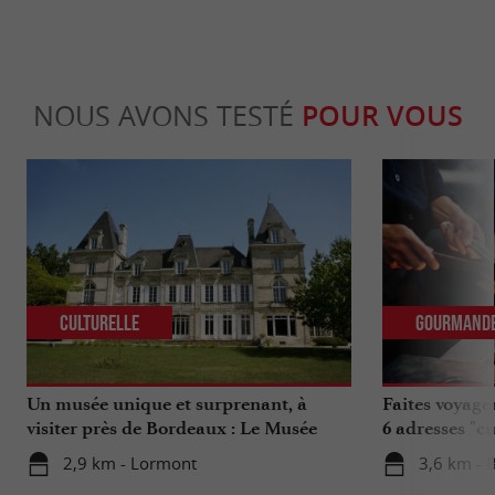
NOUS AVONS TESTÉ
POUR VOUS
Culturelle
Gourmand
Un musée unique et surprenant, à
Faites voyage
visiter près de Bordeaux : Le Musée
6 adresses "c
National de l’Assurance Maladie
2,9 km - Lormont
3,6 km - 