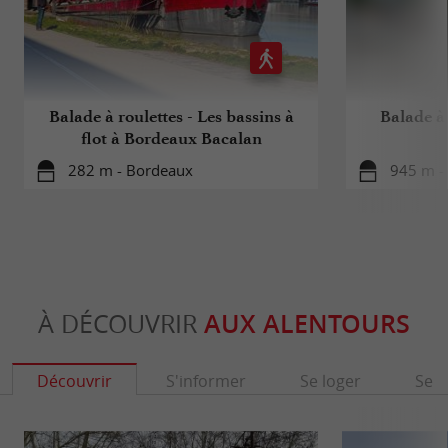
Balade à roulettes - Les bassins à
Balade à 
flot à Bordeaux Bacalan
282 m - Bordeaux
945 m -
À DÉCOUVRIR
AUX ALENTOURS
Découvrir
S'informer
Se loger
Se r