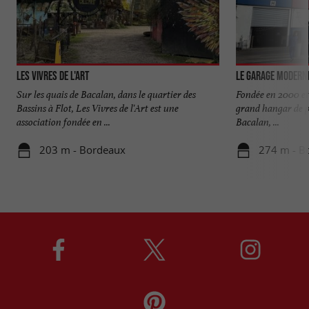
Les Vivres de l'Art
Le Garage Modern
Sur les quais de Bacalan, dans le quartier des
Fondée en 2000 et
Bassins à Flot, Les Vivres de l'Art est une
grand hangar de p
association fondée en ...
Bacalan, ...
203 m - Bordeaux
274 m - B