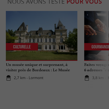
NOUS AVONS TESTÉ
POUR VOUS
Culturelle
Gourmand
Un musée unique et surprenant, à
Faites voyage
visiter près de Bordeaux : Le Musée
6 adresses "c
National de l’Assurance Maladie
2,7 km - Lormont
3,8 km - 