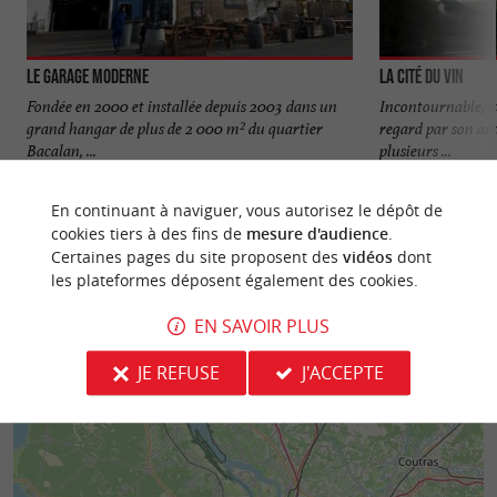
Le Garage Moderne
La Cité du Vin
Fondée en 2000 et installée depuis 2003 dans un
Incontournable, l
grand hangar de plus de 2 000 m² du quartier
regard par son arc
Bacalan, ...
plusieurs ...
75 m - Bordeaux
203 m - B
En continuant à naviguer, vous autorisez le dépôt de
cookies tiers à des fins de
mesure d'audience
.
Certaines pages du site proposent des
vidéos
dont
les plateformes déposent également des cookies.
EN SAVOIR PLUS
JE REFUSE
J'ACCEPTE