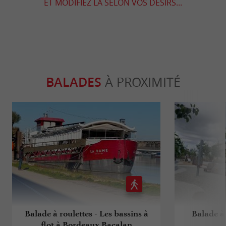
ET MODIFIEZ LA SELON VOS DÉSIRS...
BALADES
À PROXIMITÉ
Balade à roulettes - Les bassins à
Balade à 
flot à Bordeaux Bacalan