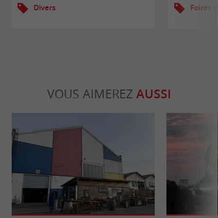
Divers
Foires e
VOUS AIMEREZ
AUSSI